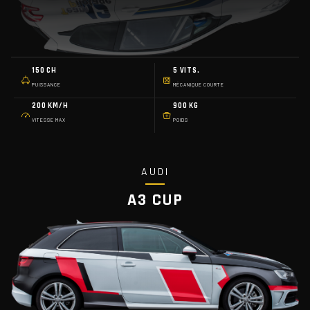
150 CH
5 VITS.
PUISSANCE
MÉCANIQUE COURTE
200 KM/H
900 KG
VITESSE MAX
POIDS
AUDI
A3 CUP