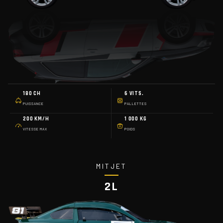
180 CH
6 VITS.
PUISSANCE
PALLETTES
200 KM/H
1 000 KG
VITESSE MAX
POIDS
MITJET
2L