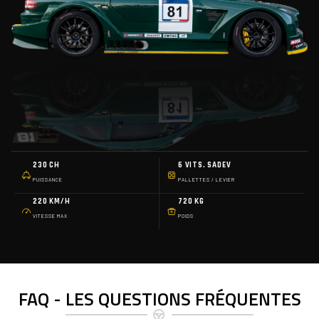
230 CH
6 VITS. SADEV
PUISSANCE
PALLETTES / LEVIER
220 KM/H
720 KG
VITESSE MAX
POIDS
FAQ - LES QUESTIONS FRÉQUENTES