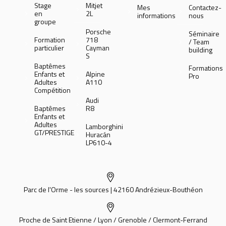
Stage
Mitjet
Mes
Contactez-
en
2L
informations
nous
groupe
Porsche
Séminaire
Formation
718
/ Team
particulier
Cayman
building
S
Baptêmes
Formations
Enfants et
Alpine
Pro
Adultes
A110
Compétition
Audi
Baptêmes
R8
Enfants et
Adultes
Lamborghini
GT/PRESTIGE
Huracán
LP610-4
Parc de l'Orme - les sources | 42160 Andrézieux-Bouthéon
Proche de Saint Etienne / Lyon / Grenoble / Clermont-Ferrand