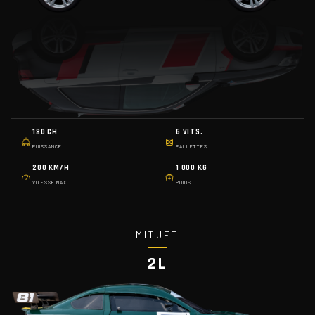
180 CH
6 VITS.
PUISSANCE
PALLETTES
200 KM/H
1 000 KG
VITESSE MAX
POIDS
MITJET
2L