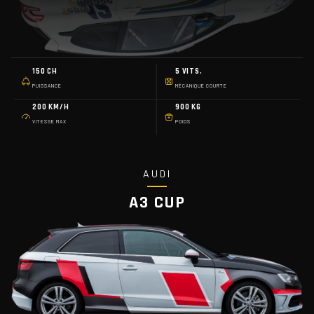
150 CH
5 VITS.
PUISSANCE
MÉCANIQUE COURTE
200 KM/H
900 KG
VITESSE MAX
POIDS
AUDI
A3 CUP