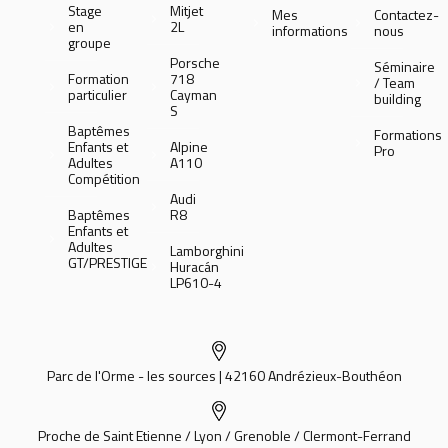
Stage
Mitjet
Mes
Contactez-
en
2L
informations
nous
groupe
Porsche
Séminaire
Formation
718
/ Team
particulier
Cayman
building
S
Baptêmes
Formations
Enfants et
Alpine
Pro
Adultes
A110
Compétition
Audi
Baptêmes
R8
Enfants et
Adultes
Lamborghini
GT/PRESTIGE
Huracán
LP610-4
Parc de l'Orme - les sources | 42160 Andrézieux-Bouthéon
Proche de Saint Etienne / Lyon / Grenoble / Clermont-Ferrand