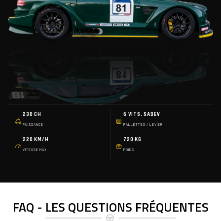
230 CH
6 VITS. SADEV
PUISSANCE
PALLETTES / LEVIER
220 KM/H
720 KG
VITESSE MAX
POIDS
FAQ - LES QUESTIONS FRÉQUENTES