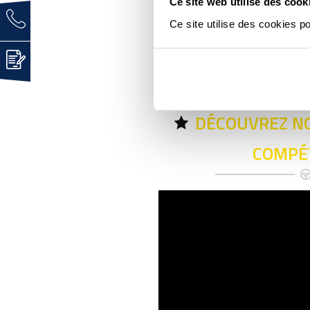
Ce site web utilise des cook
Ce site utilise des cookies p
Comment et quand pro
DÉCOUVREZ NO
COMPÉ