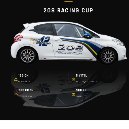
208 RACING CUP
150 CH
5 VITS.
PUISSANCE
MÉCANIQUE COURTE
200 KM/H
900 KG
VITESSE MAX
POIDS