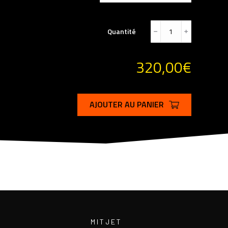
Quantité
﹣
﹢
320,00
€
AJOUTER AU PANIER
MITJET