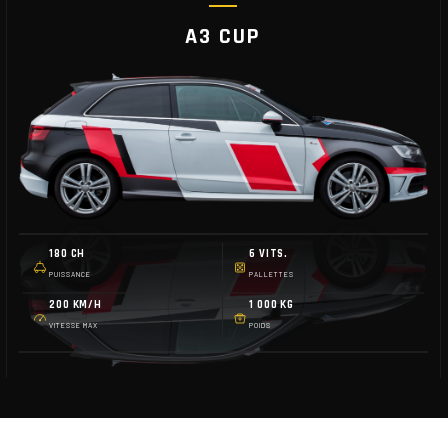
A3 CUP
180 CH
6 VITS.
PUISSANCE
PALLETTES
200 KM/H
1 000 KG
VITESSE MAX
POIDS