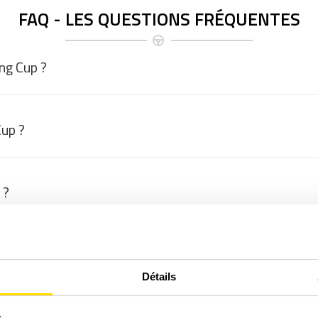
FAQ - LES QUESTIONS FRÉQUENTES
ng Cup ?
Cup ?
 ?
 baptême passager ?
Détails
omment ça marche ?