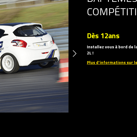
COMPÉTIT
Dès 12ans
Installez vous à bord de l
2L !
Plus d’informations sur l