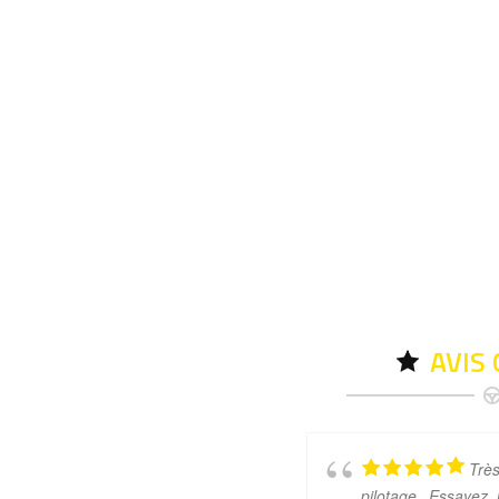
AVIS
Trè
pilotage. Essayez l