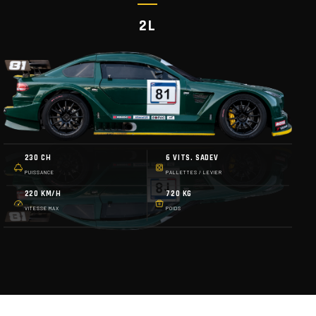
2L
230 CH
6 VITS. SADEV
PUISSANCE
PALLETTES / LEVIER
220 KM/H
720 KG
VITESSE MAX
POIDS