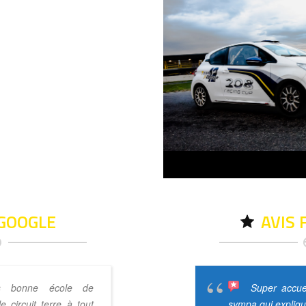
 GOOGLE
AVIS
s bonne école de
Très bonne exp
Super accuei
e circuit terre à tout
stage de qualité ! Je recommand
sympa qui expliqu