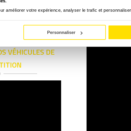
ies.
our améliorer votre expérience, analyser le trafic et personnalise
grammer un baptême ?
Personnaliser
S VÉHICULES DE
TITION