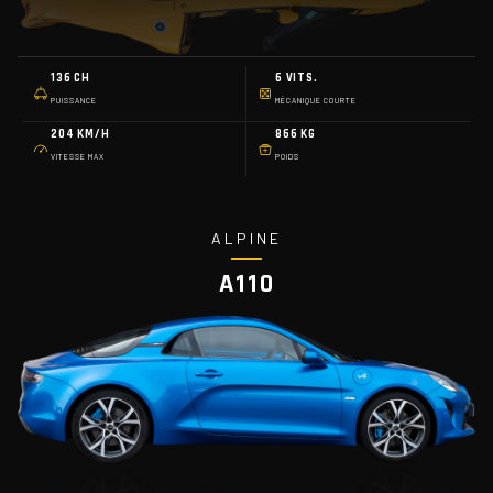
136 CH
6 VITS.
PUISSANCE
MÉCANIQUE COURTE
204 KM/H
866 KG
VITESSE MAX
POIDS
ALPINE
A110