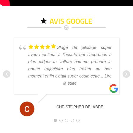
AVIS GOOGLE
Stage de pilotage super
avec moniteur à l'écoute qui t'apprends à
bien diriger ta voiture comme prendre la
bonne trajectoire bien freiner au bon
moment enfin c'était super coule cette
... Lire
la suite
CHRISTOPHER DELABRE