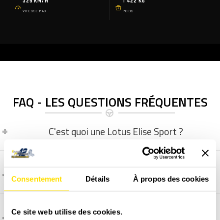
325 KM/H
1 422 KG
VITESSE MAX
POIDS
FAQ - LES QUESTIONS FRÉQUENTES
C'est quoi une Lotus Elise Sport ?
C'est quoi une Alpine A110 ?
Consentement
Détails
À propos des cookies
Ce site web utilise des cookies.
C'est quoi une Porsche 718 Cayman S ?