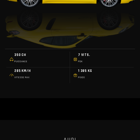
350 CH
7 VITS.
PUISSANCE
PDK
285 KM/H
1 385 KG
VITESSE MAX
POIDS
AUDI