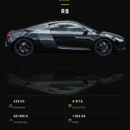
R8
420 CH
6 VITS.
PUISSANCE
PALLETTES
301 KM/H
1 565 KG
VITESSE MAX
POIDS