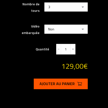
Nombre de
tours
Vidéo
embarquée
Quantité
﹣
﹢
129,00
€
AJOUTER AU PANIER