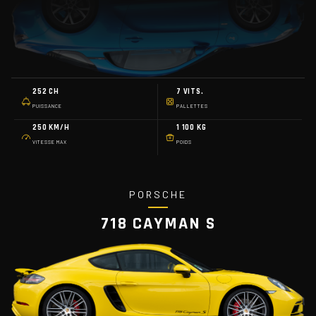
252 CH
7 VITS.
PUISSANCE
PALLETTES
250 KM/H
1 100 KG
VITESSE MAX
POIDS
PORSCHE
718 CAYMAN S