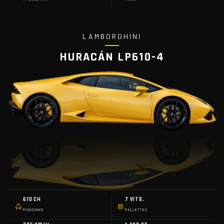
LAMBORGHINI
HURACÁN LP610-4
610 CH
7 VITS.
PUISSANCE
PALLETTES