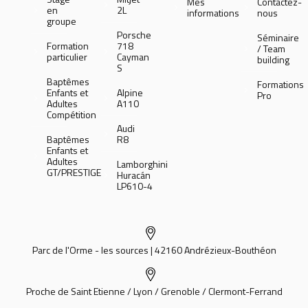
Mes
Contactez-
en
2L
informations
nous
groupe
Porsche
Séminaire
Formation
718
/ Team
particulier
Cayman
building
S
Baptêmes
Formations
Enfants et
Alpine
Pro
Adultes
A110
Compétition
Audi
Baptêmes
R8
Enfants et
Adultes
Lamborghini
GT/PRESTIGE
Huracán
LP610-4
Parc de l'Orme - les sources | 42160 Andrézieux-Bouthéon
Proche de Saint Etienne / Lyon / Grenoble / Clermont-Ferrand