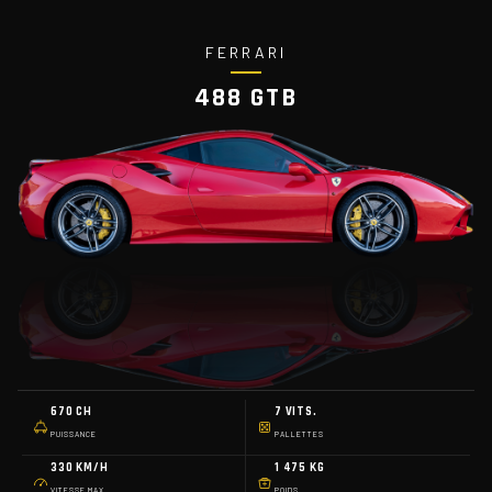
FERRARI
488 GTB
670 CH
7 VITS.
PUISSANCE
PALLETTES
330 KM/H
1 475 KG
VITESSE MAX
POIDS