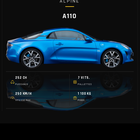
ALPINE
A110
252 CH
7 VITS.
PUISSANCE
PALLETTES
250 KM/H
1 100 KG
VITESSE MAX
POIDS