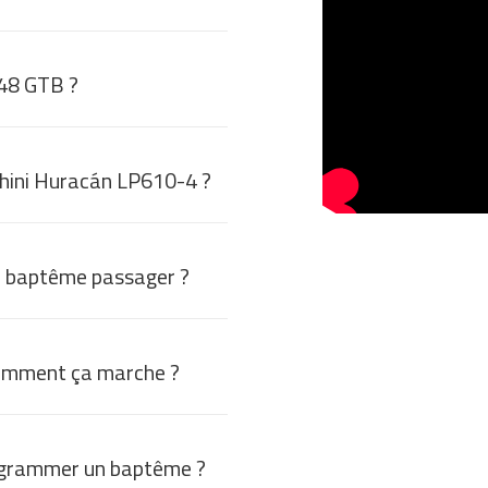
448 GTB ?
hini Huracán LP610-4 ?
 baptême passager ?
omment ça marche ?
grammer un baptême ?