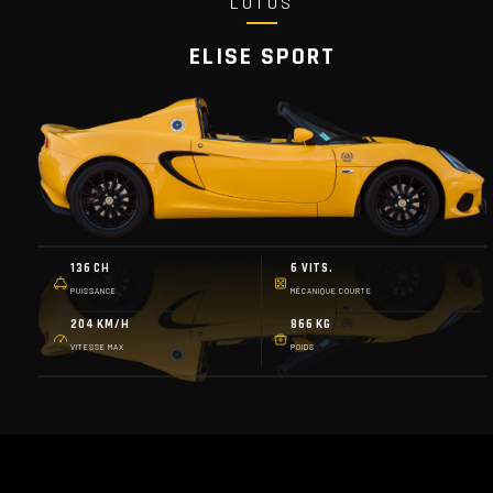
LOTUS
ELISE SPORT
136 CH
6 VITS.
PUISSANCE
MÉCANIQUE COURTE
204 KM/H
866 KG
VITESSE MAX
POIDS