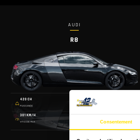
AUDI
R8
420 CH
6 VITS.
PUISSANCE
PALLETTES
301 KM/H
1 565 KG
Consentement
VITESSE MAX
POIDS