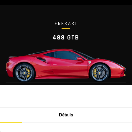
FERRARI
488 GTB
670 CH
7 VITS.
PUISSANCE
PALLETTES
330 KM/H
1 475 KG
VITESSE MAX
POIDS
Détails