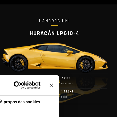
LAMBORGHINI
HURACÁN LP610-4
610 CH
7 VITS.
PUISSANCE
PALLETTES
325 KM/H
1 422 KG
VITESSE MAX
POIDS
À propos des cookies