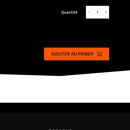
Quantité
﹣
﹢
AJOUTER AU PANIER