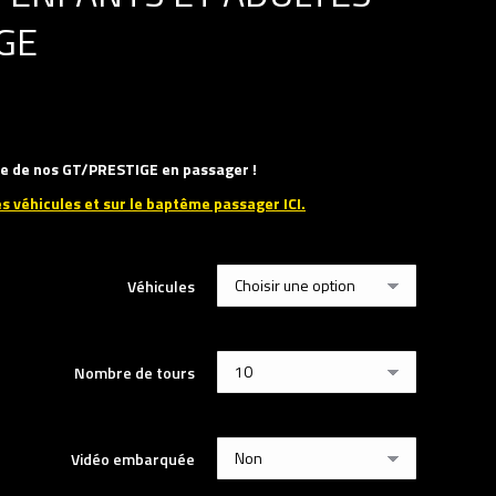
GE
une de nos GT/PRESTIGE en passager !
es véhicules et sur le baptême passager ICI.
Véhicules
Nombre de tours
Vidéo embarquée