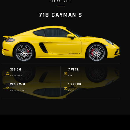
PORSCHE
718 CAYMAN S
350 CH
7 VITS.
PUISSANCE
PDK
285 KM/H
1 385 KG
VITESSE MAX
POIDS