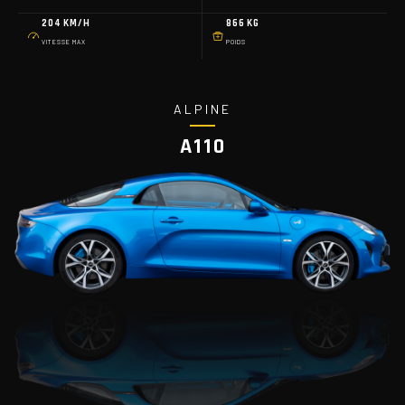
204 KM/H
866 KG
VITESSE MAX
POIDS
ALPINE
A110