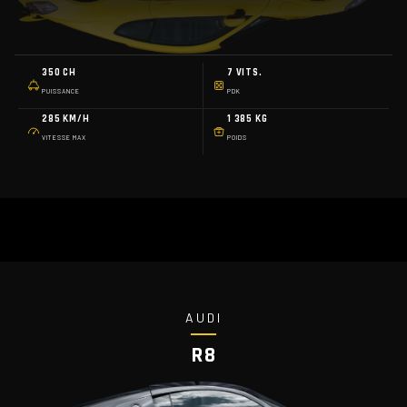
350 CH
7 VITS.
PUISSANCE
PDK
285 KM/H
1 385 KG
VITESSE MAX
POIDS
AUDI
R8