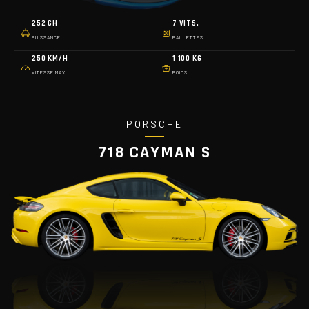
252 CH
7 VITS.
PUISSANCE
PALLETTES
250 KM/H
1 100 KG
VITESSE MAX
POIDS
PORSCHE
718 CAYMAN S