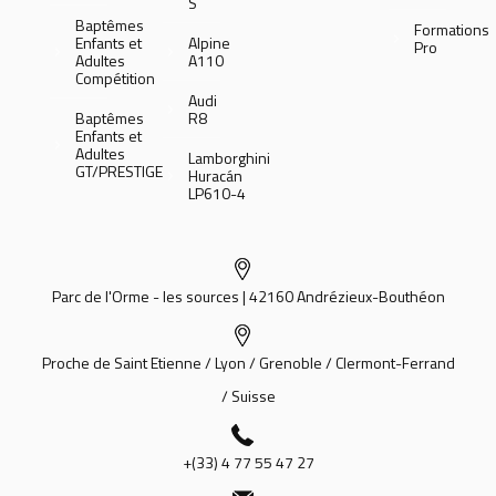
S
Baptêmes
Formations
Enfants et
Alpine
Pro
Adultes
A110
Compétition
Audi
Baptêmes
R8
Enfants et
Adultes
Lamborghini
GT/PRESTIGE
Huracán
LP610-4
Parc de l'Orme - les sources | 42160 Andrézieux-Bouthéon
Proche de Saint Etienne / Lyon / Grenoble / Clermont-Ferrand
/ Suisse
+(33) 4 77 55 47 27