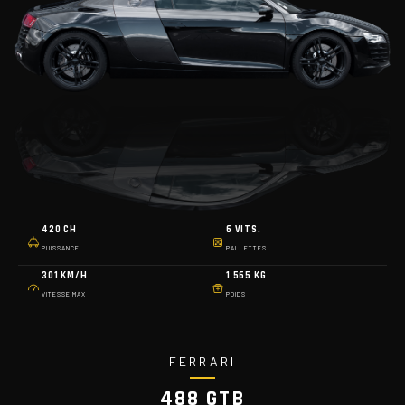
420 CH
6 VITS.
PUISSANCE
PALLETTES
301 KM/H
1 565 KG
VITESSE MAX
POIDS
FERRARI
488 GTB