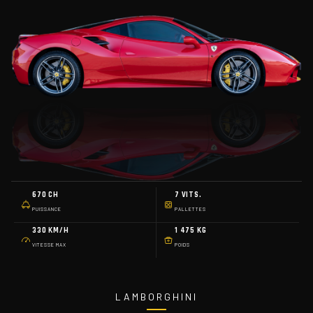
670 CH
7 VITS.
PUISSANCE
PALLETTES
330 KM/H
1 475 KG
VITESSE MAX
POIDS
LAMBORGHINI