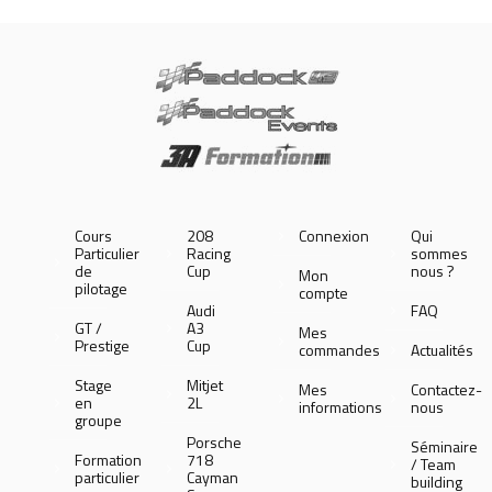
Cours
208
Connexion
Qui
Particulier
Racing
sommes
de
Cup
nous ?
Mon
pilotage
compte
Audi
FAQ
GT /
A3
Mes
Prestige
Cup
commandes
Actualités
Stage
Mitjet
Mes
Contactez-
en
2L
informations
nous
groupe
Porsche
Séminaire
Formation
718
/ Team
particulier
Cayman
building