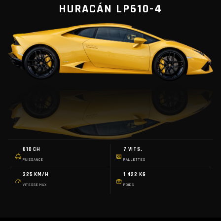
HURACÁN LP610-4
610 CH
7 VITS.
PUISSANCE
PALLETTES
325 KM/H
1 422 KG
VITESSE MAX
POIDS