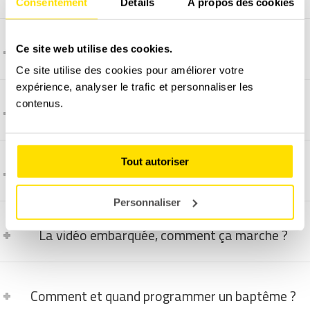
Consentement
Détails
À propos des cookies
C'est quoi une Ferrari 448 GTB ?
Ce site web utilise des cookies.
Ce site utilise des cookies pour améliorer votre
expérience, analyser le trafic et personnaliser les
contenus.
C'est quoi une Lamborghini Huracán LP610-4 ?
Tout autoriser
Comment se déroule un baptême passager ?
Personnaliser
La vidéo embarquée, comment ça marche ?
Comment et quand programmer un baptême ?