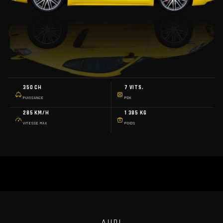
350 CH
7 VITS.
PUISSANCE
PDK
285 KM/H
1 385 KG
VITESSE MAX
POIDS
AUDI