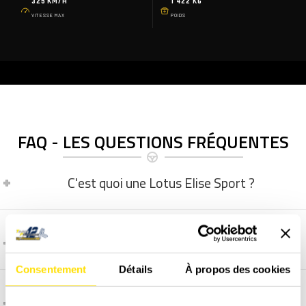
325 KM/H
1 422 KG
VITESSE MAX
POIDS
FAQ - LES QUESTIONS FRÉQUENTES
C'est quoi une Lotus Elise Sport ?
C'est quoi une Alpine A110 ?
Consentement
Détails
À propos des cookies
C'est quoi une Porsche 718 Cayman S ?