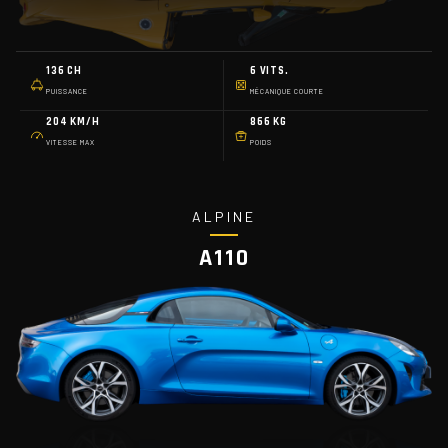
136 CH
6 VITS.
PUISSANCE
MÉCANIQUE COURTE
204 KM/H
866 KG
VITESSE MAX
POIDS
ALPINE
A110