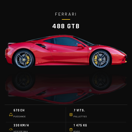
FERRARI
488 GTB
670 CH
7 VITS.
PUISSANCE
PALLETTES
330 KM/H
1 475 KG
VITESSE MAX
POIDS