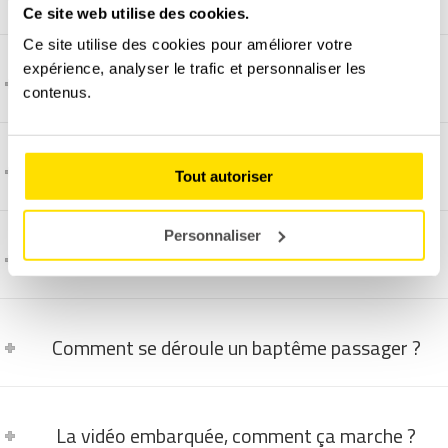
Ce site web utilise des cookies.
Ce site utilise des cookies pour améliorer votre
expérience, analyser le trafic et personnaliser les
C'est quoi une Audi R8 ?
contenus.
C'est quoi une Ferrari 448 GTB ?
Tout autoriser
Personnaliser
C'est quoi une Lamborghini Huracán LP610-4 ?
Comment se déroule un baptême passager ?
La vidéo embarquée, comment ça marche ?