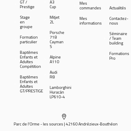
GT /
A3
Mes
Prestige
Cup
commandes
Actualités
Stage
Mitjet
Mes
Contactez-
en
2L
informations
nous
groupe
Porsche
Séminaire
Formation
718
/ Team
particulier
Cayman
building
S
Baptêmes
Formations
Enfants et
Alpine
Pro
Adultes
A110
Compétition
Audi
Baptêmes
R8
Enfants et
Adultes
Lamborghini
GT/PRESTIGE
Huracán
LP610-4
Parc de l'Orme - les sources | 42160 Andrézieux-Bouthéon