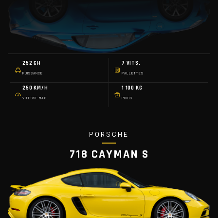
252 CH
7 VITS.
PUISSANCE
PALLETTES
250 KM/H
1 100 KG
VITESSE MAX
POIDS
PORSCHE
718 CAYMAN S