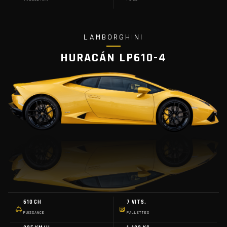
LAMBORGHINI
HURACÁN LP610-4
610 CH
7 VITS.
PUISSANCE
PALLETTES