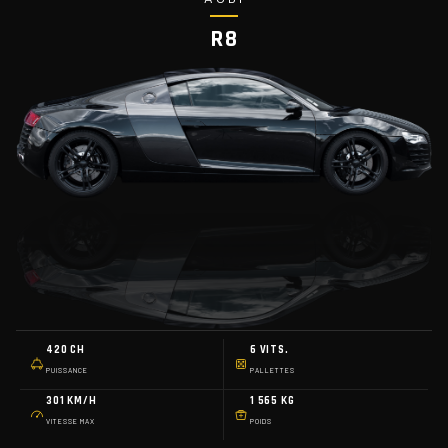
R8
420 CH
6 VITS.
PUISSANCE
PALLETTES
301 KM/H
1 565 KG
VITESSE MAX
POIDS