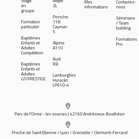
Stage
Mitjet
Mes
Contactez-
en
2L
informations
nous
groupe
Porsche
Séminaire
Formation
718
/ Team
particulier
Cayman
building
S
Baptêmes
Formations
Enfants et
Alpine
Pro
Adultes
A110
Compétition
Audi
Baptêmes
R8
Enfants et
Adultes
Lamborghini
GT/PRESTIGE
Huracán
LP610-4
Parc de l'Orme - les sources | 42160 Andrézieux-Bouthéon
Proche de Saint Etienne / Lyon / Grenoble / Clermont-Ferrand