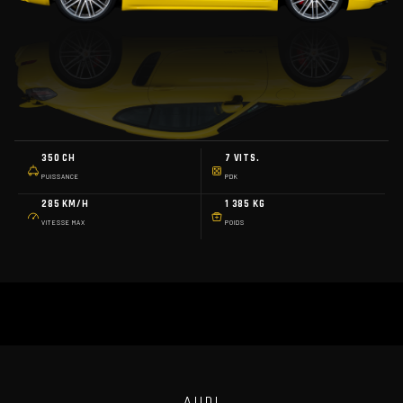
350 CH
7 VITS.
PUISSANCE
PDK
285 KM/H
1 385 KG
VITESSE MAX
POIDS
AUDI