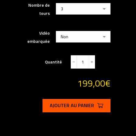
Nombre de
tours
Vidéo
embarquée
Quantité
﹣
﹢
199,00
€
AJOUTER AU PANIER