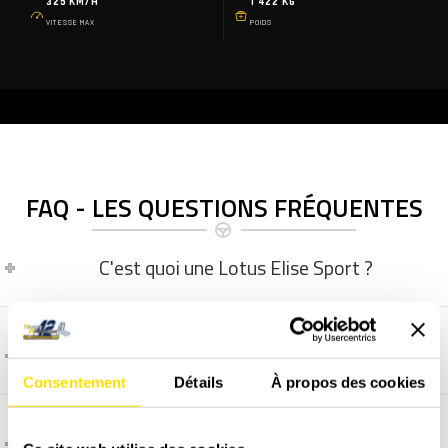
325 KM/H
1 422 KG
VITESSE MAX
POIDS
FAQ - LES QUESTIONS FRÉQUENTES
C'est quoi une Lotus Elise Sport ?
C'est quoi une Alpine A110 ?
Consentement
Détails
À propos des cookies
C'est quoi une Porsche 718 Cayman S ?