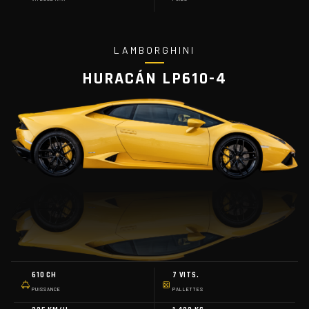
LAMBORGHINI
HURACÁN LP610-4
610 CH
7 VITS.
PUISSANCE
PALLETTES