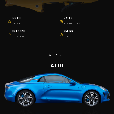
136 CH
6 VITS.
PUISSANCE
MÉCANIQUE COURTE
204 KM/H
866 KG
VITESSE MAX
POIDS
ALPINE
A110