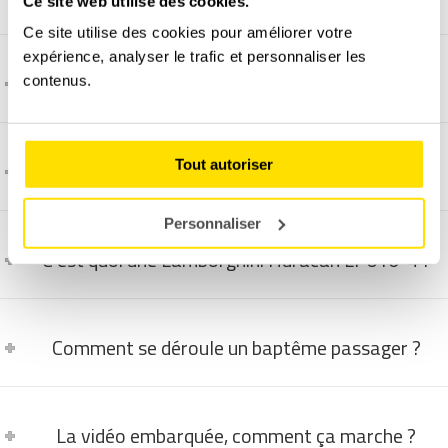
Ce site web utilise des cookies.
Ce site utilise des cookies pour améliorer votre
expérience, analyser le trafic et personnaliser les
C'est quoi une Audi R8 ?
contenus.
Tout autoriser
C'est quoi une Ferrari 448 GTB ?
Personnaliser
C'est quoi une Lamborghini Huracán LP610-4 ?
Comment se déroule un baptême passager ?
La vidéo embarquée, comment ça marche ?