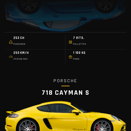
252 CH
7 VITS.
PUISSANCE
PALLETTES
250 KM/H
1 100 KG
VITESSE MAX
POIDS
PORSCHE
718 CAYMAN S