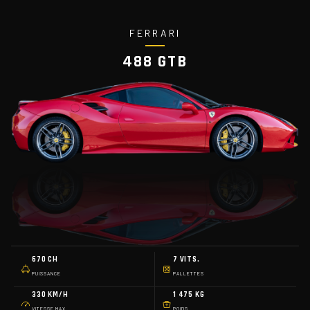
FERRARI
488 GTB
670 CH
7 VITS.
PUISSANCE
PALLETTES
330 KM/H
1 475 KG
VITESSE MAX
POIDS