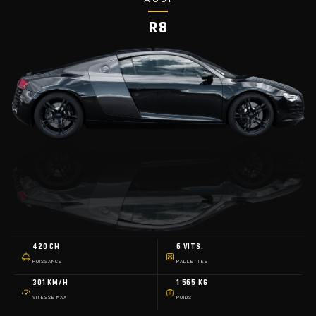
R8
420 CH
6 VITS.
PUISSANCE
PALLETTES
301 KM/H
1 565 KG
VITESSE MAX
POIDS