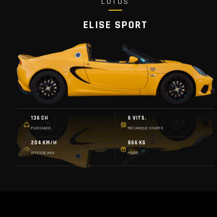
LOTUS
ELISE SPORT
136 CH
6 VITS.
PUISSANCE
MÉCANIQUE COURTE
204 KM/H
866 KG
VITESSE MAX
POIDS