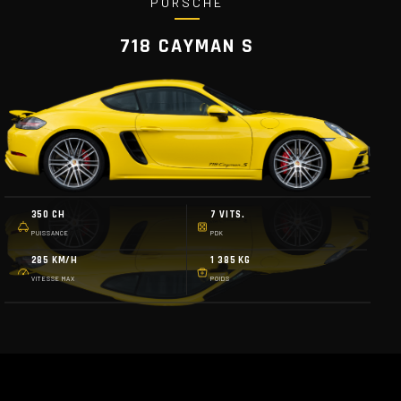
PORSCHE
718 CAYMAN S
350 CH
7 VITS.
PUISSANCE
PDK
285 KM/H
1 385 KG
VITESSE MAX
POIDS