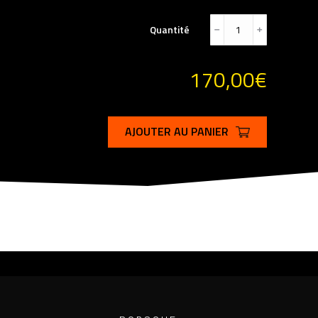
Quantité
﹣
﹢
170,00
€
AJOUTER AU PANIER