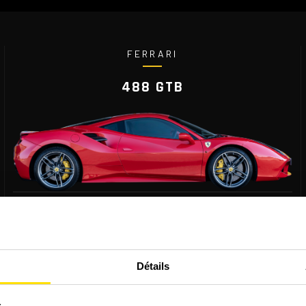
FERRARI
488 GTB
670 CH
7 VITS.
PUISSANCE
PALLETTES
330 KM/H
1 475 KG
VITESSE MAX
POIDS
Détails