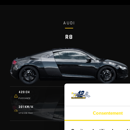
AUDI
R8
420 CH
6 VITS.
PUISSANCE
PALLETTES
301 KM/H
1 565 KG
Consentement
VITESSE MAX
POIDS