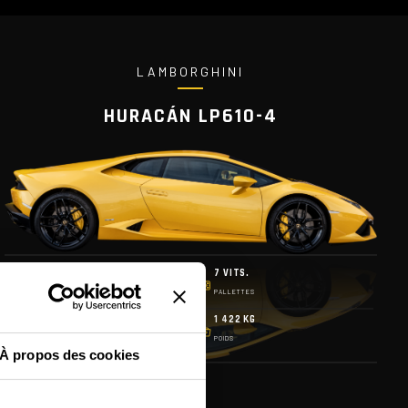
LAMBORGHINI
HURACÁN LP610-4
610 CH
7 VITS.
PUISSANCE
PALLETTES
325 KM/H
1 422 KG
VITESSE MAX
POIDS
À propos des cookies