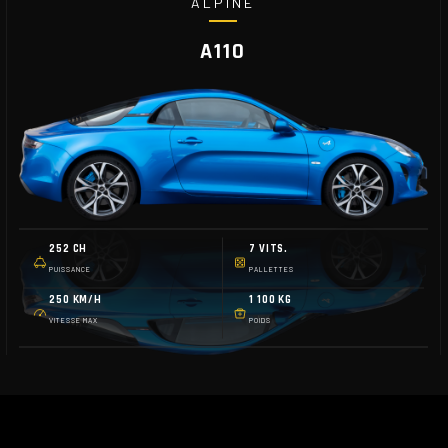
ALPINE
A110
252 CH
7 VITS.
PUISSANCE
PALLETTES
250 KM/H
1 100 KG
VITESSE MAX
POIDS