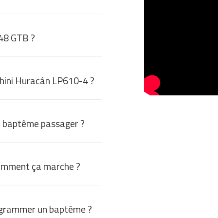
448 GTB ?
hini Huracán LP610-4 ?
 baptême passager ?
omment ça marche ?
grammer un baptême ?