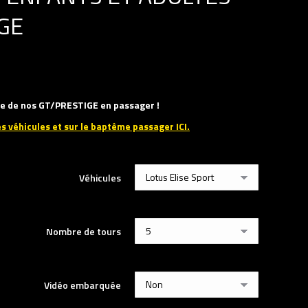
GE
une de nos GT/PRESTIGE en passager !
es véhicules et sur le baptême passager ICI.
Véhicules
Nombre de tours
Vidéo embarquée