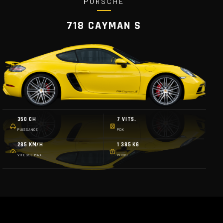
PORSCHE
718 CAYMAN S
350 CH
7 VITS.
PUISSANCE
PDK
285 KM/H
1 385 KG
VITESSE MAX
POIDS