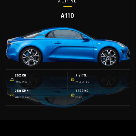
ALPINE
A110
252 CH
7 VITS.
PUISSANCE
PALLETTES
250 KM/H
1 100 KG
VITESSE MAX
POIDS