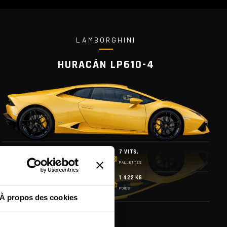
LAMBORGHINI
HURACÁN LP610-4
610 CH
7 VITS.
PUISSANCE
PALLETTES
325 KM/H
1 422 KG
VITESSE MAX
POIDS
À propos des cookies