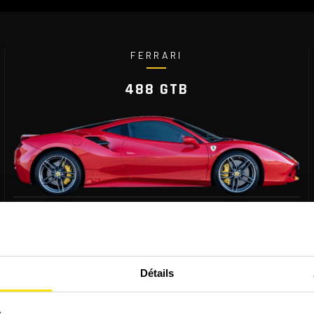
FERRARI
488 GTB
670 CH
7 VITS.
PUISSANCE
PALLETTES
330 KM/H
1 475 KG
VITESSE MAX
POIDS
Détails