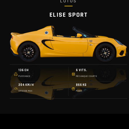
LOTUS
ELISE SPORT
136 CH
6 VITS.
PUISSANCE
MÉCANIQUE COURTE
204 KM/H
866 KG
VITESSE MAX
POIDS