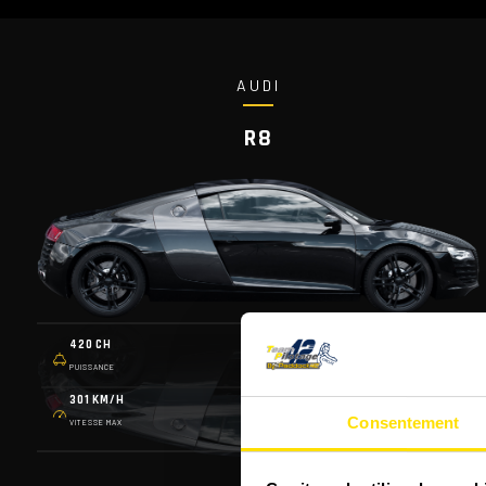
AUDI
R8
420 CH
6 VITS.
PUISSANCE
PALLETTES
301 KM/H
1 565 KG
Consentement
VITESSE MAX
POIDS