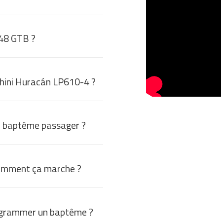
448 GTB ?
hini Huracán LP610-4 ?
 baptême passager ?
omment ça marche ?
grammer un baptême ?