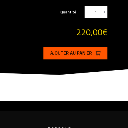
Quantité
﹣
﹢
220,00
€
AJOUTER AU PANIER