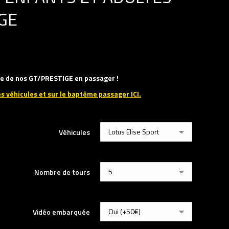
GE
une de nos GT/PRESTIGE en passager !
es véhicules et sur le baptême passager ICI.
Véhicules
Nombre de tours
Vidéo embarquée