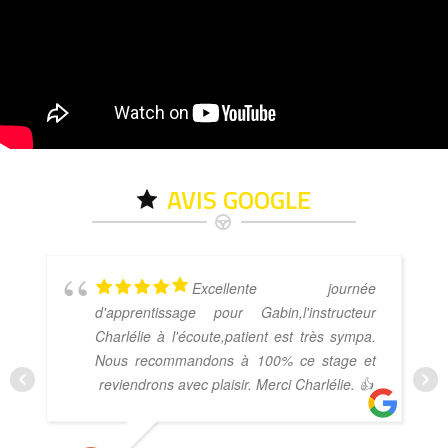
AVIS GOOGLE
Excellente journée
d'apprentissage pour Gabin,l'instructeur
Charlélie à l'écoute,patient est très sympa.
Nous recommandons à 100% ce stage et
reviendrons avec plaisir. Merci Charlélie. 👍