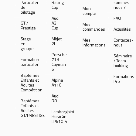
Particulier
Racing
sommes
de
Cup
nous ?
Mon
pilotage
compte
Audi
FAQ
GT /
A3
Mes
Prestige
Cup
commandes
Actualités
Stage
Mitjet
Mes
Contactez-
en
2L
informations
nous
groupe
Porsche
Séminaire
Formation
718
/ Team
particulier
Cayman
building
S
Baptêmes
Formations
Enfants et
Alpine
Pro
Adultes
A110
Compétition
Audi
Baptêmes
R8
Enfants et
Adultes
Lamborghini
GT/PRESTIGE
Huracán
LP610-4