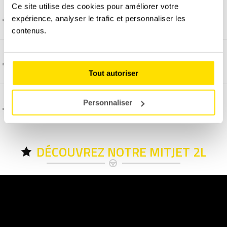
Ce site utilise des cookies pour améliorer votre
Informations pratiques :
expérience, analyser le trafic et personnaliser les
contenus.
Comment et quand programmer un stage ?
Tout autoriser
Personnaliser
C'est quoi l'assurance dégâts matériel ?
DÉCOUVREZ NOTRE MITJET 2L