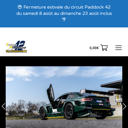
Recevez nos offres exclusives !
😎 Fermeture estivale du circuit Paddock 42
du samedi 8 août au dimanche 23 août inclus
🌴
0,00
€