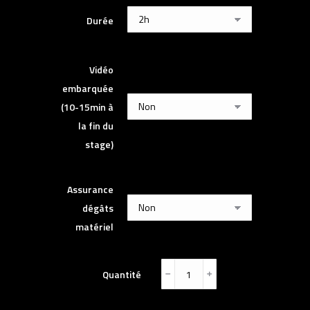
Durée
Vidéo
embarquée
(10-15min à
la fin du
stage)
Assurance
dégâts
matériel
Quantité
﹣
﹢