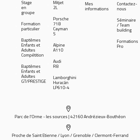
Stage
Mitjet
Mes
Contactez-
en
2L
informations
nous
groupe
Porsche
Séminaire
Formation
718
/ Team
particulier
Cayman
building
S
Baptêmes
Formations
Enfants et
Alpine
Pro
Adultes
A110
Compétition
Audi
Baptêmes
R8
Enfants et
Adultes
Lamborghini
GT/PRESTIGE
Huracán
LP610-4
Parc de l'Orme - les sources | 42160 Andrézieux-Bouthéon
Proche de Saint Etienne / Lyon / Grenoble / Clermont-Ferrand