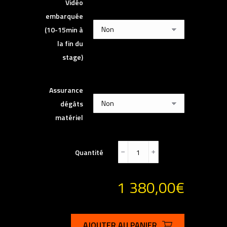
Vidéo
embarquée
(10-15min à
la fin du
stage)
Assurance
dégâts
matériel
Quantité
﹣
﹢
1 380,00
€
AJOUTER AU PANIER