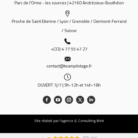
Parc de l'Orme - les sources | 42160 Andrézieux-Bouthéon
Proche de Saint Etienne / Lyon / Grenoble / Clermont-Ferrand
/ Suisse
+(33) 4 77 55 47 27
contact@teampilotage.fr
OUVERT 7j/7 | 9h-12h et 14h-18h
Site
réalisé par l’agence JL Consulting Web
674 avis