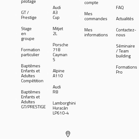
pilotage
compte
Audi
FAQ
GT /
A3
Mes
Prestige
Cup
commandes
Actualités
Stage
Mitjet
Mes
Contactez-
en
2L
informations
nous
groupe
Porsche
Séminaire
Formation
718
/ Team
particulier
Cayman
building
S
Baptêmes
Formations
Enfants et
Alpine
Pro
Adultes
A110
Compétition
Audi
Baptêmes
R8
Enfants et
Adultes
Lamborghini
GT/PRESTIGE
Huracán
LP610-4