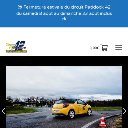
Recevez nos offres exclusives !
😎 Fermeture estivale du circuit Paddock 42
du samedi 8 août au dimanche 23 août inclus
🌴
0,00
€