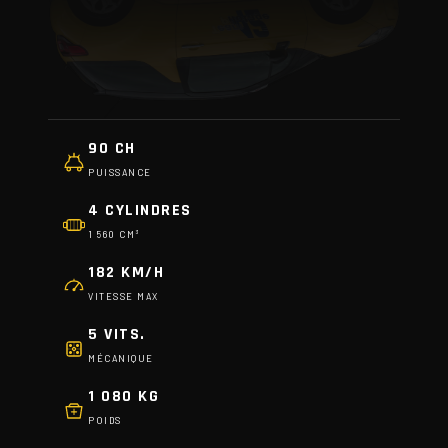
90 CH
PUISSANCE
4 CYLINDRES
1 560 CM³
182 KM/H
VITESSE MAX
5 VITS.
MÉCANIQUE
1 080 KG
POIDS