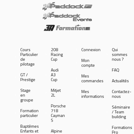
Cours
208
Connexion
Qui
Particulier
Racing
sommes
de
Cup
nous ?
Mon
pilotage
compte
Audi
FAQ
GT /
A3
Mes
Prestige
Cup
commandes
Actualités
Stage
Mitjet
Mes
Contactez-
en
2L
informations
nous
groupe
Porsche
Séminaire
Formation
718
/ Team
particulier
Cayman
building
S
Baptêmes
Formations
Enfants et
Alpine
Pro