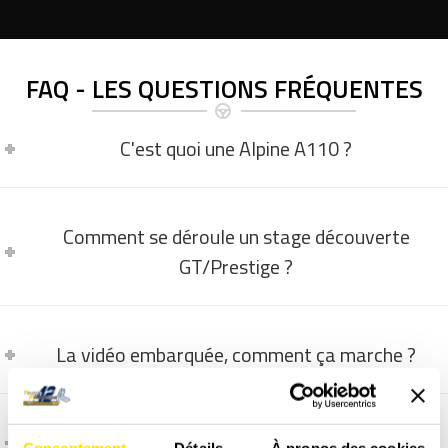
FAQ - LES QUESTIONS FRÉQUENTES
C'est quoi une Alpine A110 ?
Comment se déroule un stage découverte
GT/Prestige ?
La vidéo embarquée, comment ça marche ?
Comment et quand programmer un stage ?
Consentement
Détails
À propos des cookies