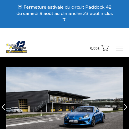
Recevez nos offres exclusives !
😎 Fermeture estivale du circuit Paddock 42
du samedi 8 août au dimanche 23 août inclus
🌴
0,00
€