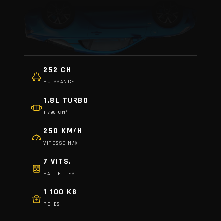
252 CH
PUISSANCE
1.8L TURBO
1 798 CM³
250 KM/H
VITESSE MAX
7 VITS.
PALLETTES
1 100 KG
POIDS