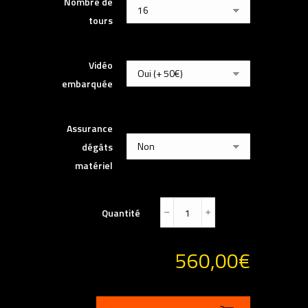
Nombre de
tours
Vidéo
embarquée
Assurance
dégâts
matériel
Quantité
﹣
﹢
560,00
€