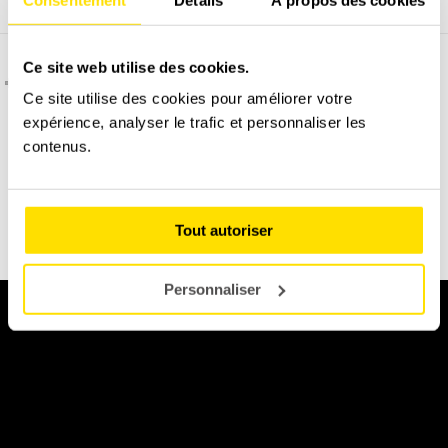
Ce site web utilise des cookies.
C'est quoi l'assurance dégâts matériel ?
Ce site utilise des cookies pour améliorer votre
expérience, analyser le trafic et personnaliser les
contenus.
Permis B obligatoire à présenter le jour du stage.
DÉCOUVREZ NOTRE ALPINE A110
Tout autoriser
Personnaliser