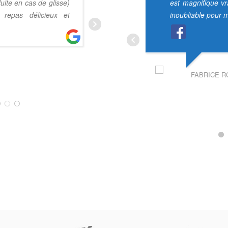
uite en cas de glisse)
sur place ! On reviendra
est magnifique v
 repas délicieux et
inoubliable pour m
HUGO PLANTIER
FABRICE R