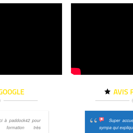
 GOOGLE
AVIS
ci à paddock42 pour
Super circu
Super accuei
 formation très
technique et du rapide. Merci à
sympa qui expliqu