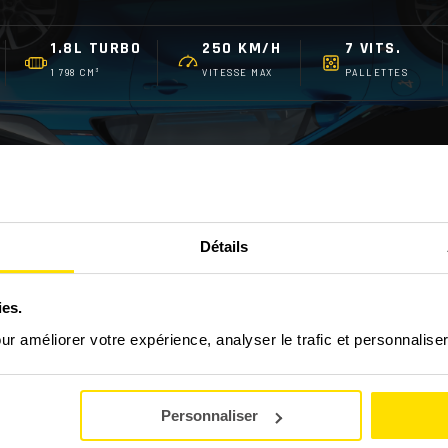
1.8L TURBO
250 KM/H
7 VITS.
1 798 CM³
VITESSE MAX
PALLETTES
Détails
FAQ - LES QUESTIONS FRÉQUENTES
ies.
110 ?
our améliorer votre expérience, analyser le trafic et personnalise
Personnaliser
 stage découverte GT/Prestige ?