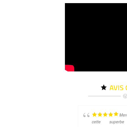
AVIS
Mer
cette superbe