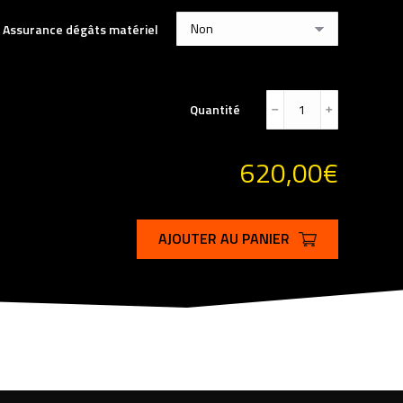
Assurance dégâts matériel
Quantité
﹣
﹢
620,00
€
AJOUTER AU PANIER