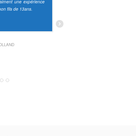
raiment une expérience
sur 208 merci beaucoup à Jérôme.
on fils de 13ans.
Super accueil, il était plus que ravi ! Nous
reviendrons sans hésiter. Un grand
merci
... Lire la suite
AUDREY TONSON
OLLAND
EUGÉNIE DEBLANGEY