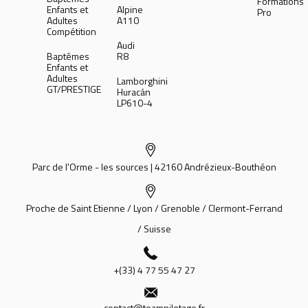
Formations
Enfants et
Alpine
Pro
Adultes
A110
Compétition
Audi
Baptêmes
R8
Enfants et
Adultes
Lamborghini
GT/PRESTIGE
Huracán
LP610-4
Parc de l'Orme - les sources | 42160 Andrézieux-Bouthéon
Proche de Saint Etienne / Lyon / Grenoble / Clermont-Ferrand
/ Suisse
+(33) 4 77 55 47 27
contact@teampilotage.fr