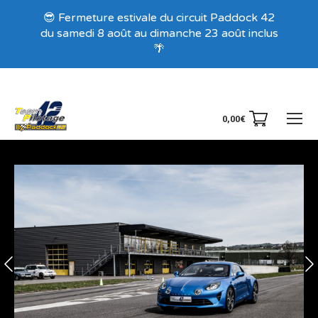
Recevez nos offres exclusives !
😎 Fermeture estivale du circuit Paddock 42
du samedi 8 août au dimanche 23 août inclus
🌴
0,00
€