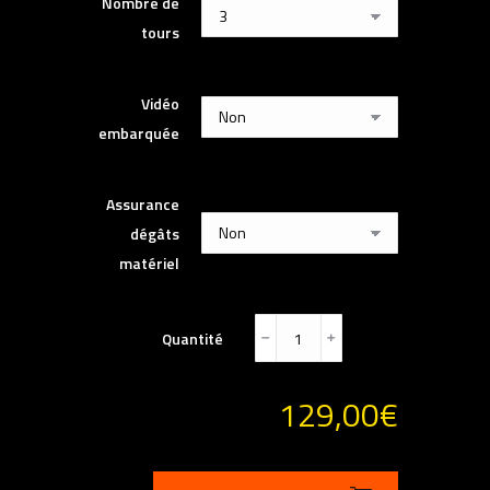
Nombre de
tours
Vidéo
embarquée
Assurance
dégâts
matériel
Quantité
﹣
﹢
129,00
€