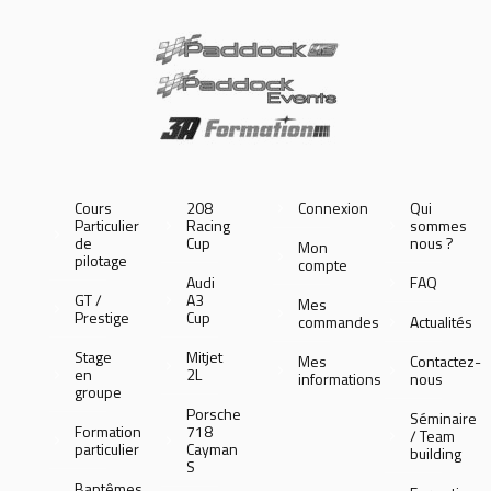
Cours
208
Connexion
Qui
Particulier
Racing
sommes
de
Cup
nous ?
Mon
pilotage
compte
Audi
FAQ
GT /
A3
Mes
Prestige
Cup
commandes
Actualités
Stage
Mitjet
Mes
Contactez-
en
2L
informations
nous
groupe
Porsche
Séminaire
Formation
718
/ Team
particulier
Cayman
building
S
Baptêmes