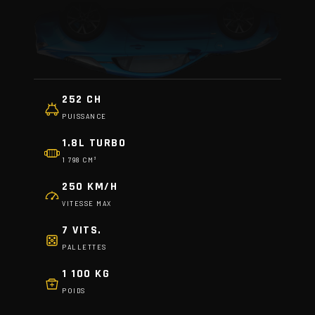
252 CH
PUISSANCE
1.8L TURBO
1 798 CM³
250 KM/H
VITESSE MAX
7 VITS.
PALLETTES
1 100 KG
POIDS