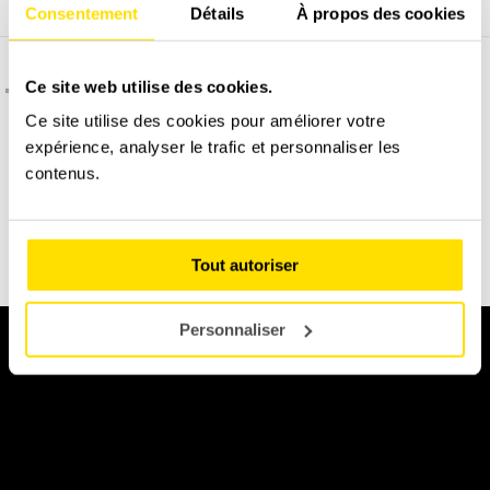
Consentement
Détails
À propos des cookies
C'est quoi l'assurance dégâts matériel ?
Ce site web utilise des cookies.
Ce site utilise des cookies pour améliorer votre
expérience, analyser le trafic et personnaliser les
contenus.
Permis B obligatoire à présenter le jour du stage.
DÉCOUVREZ NOTRE ALPINE A110
Tout autoriser
Personnaliser