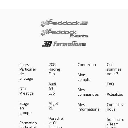
Cours
208
Connexion
Qui
Particulier
Racing
sommes
de
Cup
nous ?
Mon
pilotage
compte
Audi
FAQ
GT /
A3
Mes
Prestige
Cup
commandes
Actualités
Stage
Mitjet
Mes
Contactez-
en
2L
informations
nous
groupe
Porsche
Séminaire
Formation
718
/ Team
particulier
Cayman