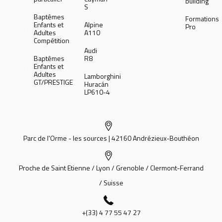
building
S
Baptêmes
Formations
Enfants et
Alpine
Pro
Adultes
A110
Compétition
Audi
Baptêmes
R8
Enfants et
Adultes
Lamborghini
GT/PRESTIGE
Huracán
LP610-4
Parc de l'Orme - les sources | 42160 Andrézieux-Bouthéon
Proche de Saint Etienne / Lyon / Grenoble / Clermont-Ferrand
/ Suisse
+(33) 4 77 55 47 27