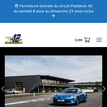
Recevez nos offres exclusives !
😎 Fermeture estivale du circuit Paddock 42
du samedi 8 août au dimanche 23 août inclus
🌴
0,00
€