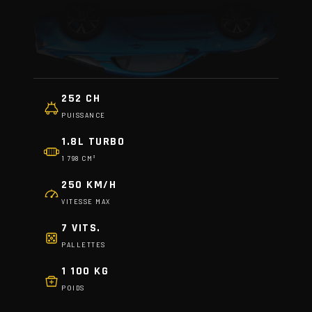
252 CH
PUISSANCE
1.8L TURBO
1 798 CM³
250 KM/H
VITESSE MAX
7 VITS.
PALLETTES
1 100 KG
POIDS