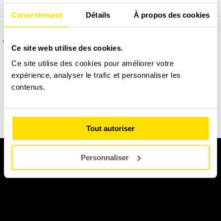
Consentement
Détails
À propos des cookies
C'est quoi l'assurance dégâts matériel ?
Ce site web utilise des cookies.
Ce site utilise des cookies pour améliorer votre
expérience, analyser le trafic et personnaliser les
Permis B obligatoire à présenter le jour du stage.
contenus.
DÉCOUVREZ NOTRE ALPINE A110
Tout autoriser
Personnaliser