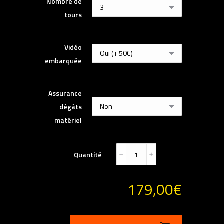
Nombre de
tours
Vidéo
embarquée
Assurance
dégâts
matériel
Quantité
﹣
﹢
179,00
€