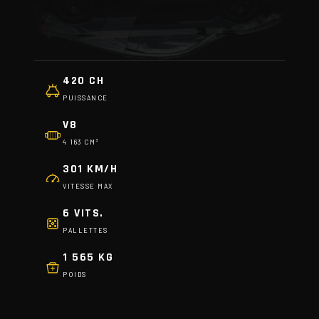
420 CH
PUISSANCE
V8
4 163 CM³
301 KM/H
VITESSE MAX
6 VITS.
PALLETTES
1 565 KG
POIDS