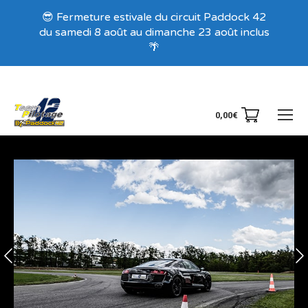
Recevez nos offres exclusives !
😎 Fermeture estivale du circuit Paddock 42
du samedi 8 août au dimanche 23 août inclus
🌴
0,00
€