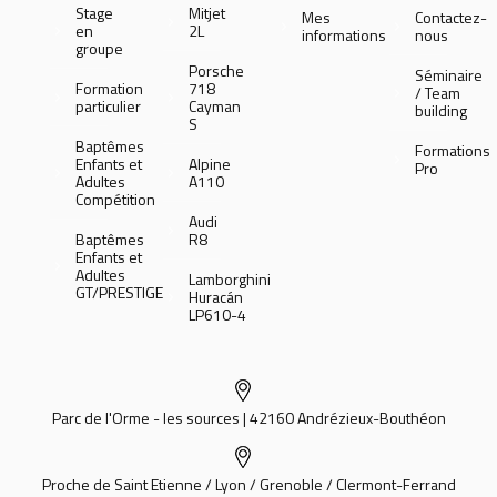
Stage
Mitjet
Mes
Contactez-
en
2L
informations
nous
groupe
Porsche
Séminaire
Formation
718
/ Team
particulier
Cayman
building
S
Baptêmes
Formations
Enfants et
Alpine
Pro
Adultes
A110
Compétition
Audi
Baptêmes
R8
Enfants et
Adultes
Lamborghini
GT/PRESTIGE
Huracán
LP610-4
Parc de l'Orme - les sources | 42160 Andrézieux-Bouthéon
Proche de Saint Etienne / Lyon / Grenoble / Clermont-Ferrand