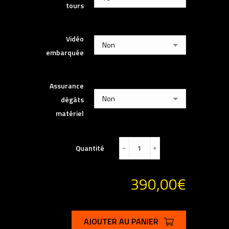
tours
Vidéo
embarquée
Assurance
dégâts
matériel
Quantité
﹣
﹢
390,00
€
AJOUTER AU PANIER