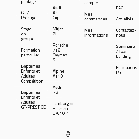
pilotage
compte
Audi
FAQ
GT /
A3
Mes
Prestige
Cup
commandes
Actualités
Stage
Mitjet
Mes
Contactez-
en
2L
informations
nous
groupe
Porsche
Séminaire
Formation
718
/ Team
particulier
Cayman
building
S
Baptêmes
Formations
Enfants et
Alpine
Pro
Adultes
A110
Compétition
Audi
Baptêmes
R8
Enfants et
Adultes
Lamborghini
GT/PRESTIGE
Huracán
LP610-4