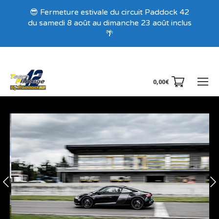
Recevez nos offres exclusives !
😎 Fermeture estivale du circuit Paddock 42
du samedi 8 août au dimanche 23 août inclus
🌴
0,00
€