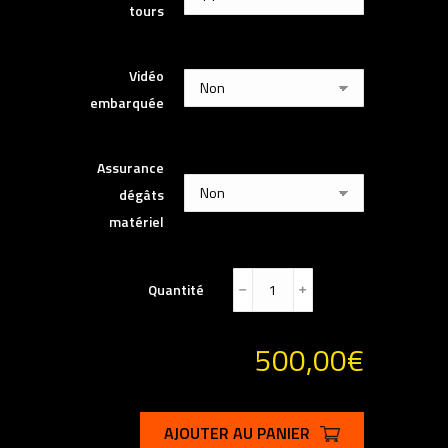
tours
Vidéo
embarquée
Assurance
dégâts
matériel
Quantité
﹣
﹢
500,00
€
AJOUTER AU PANIER