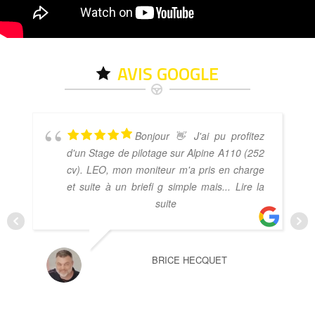
AVIS GOOGLE
Bonjour 👋 J'ai pu profitez
d'un Stage de pilotage sur Alpine A110 (252
cv). LEO, mon moniteur m'a pris en charge
et suite à un briefi g simple mais
... Lire la
suite
BRICE HECQUET