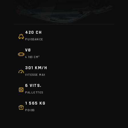
420 CH
PUISSANCE
V8
4 163 CM³
301 KM/H
VITESSE MAX
6 VITS.
PALLETTES
1 565 KG
POIDS