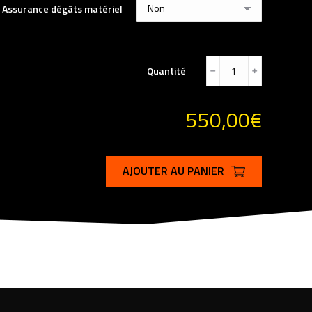
Assurance dégâts matériel
Quantité
﹣
﹢
550,00
€
AJOUTER AU PANIER