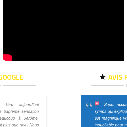
 GOOGLE
AVIS
 1ère aujourd’hui
Super circu
Super accuei
es baptême sensation
technique et du rapide. Merci à
sympa qui expliqu
eaucoup à Jérôme.
sur place ! On reviendra
est magnifique v
ait plus que ravi ! Nous
inoubliable pour m