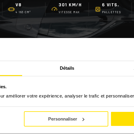
V8
301 KM/H
6 VITS.
4 163 CM³
VITESSE MAX
PALLETTES
Détails
FAQ - LES QUESTIONS FRÉQUENTES
ies.
?
our améliorer votre expérience, analyser le trafic et personnalise
 stage découverte GT/Prestige ?
Personnaliser