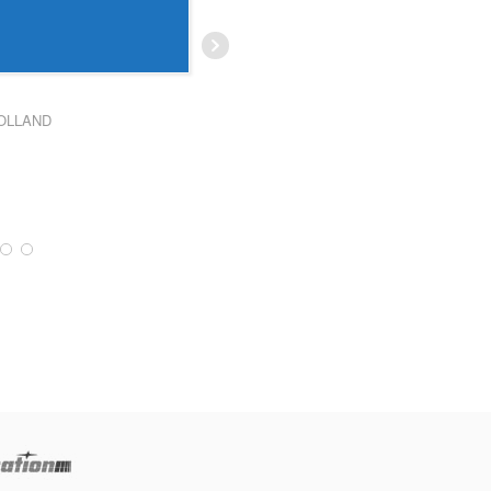
les voitures
... Lire la suite
AUDREY TONSON
OLLAND
LAETITIA MAGAND