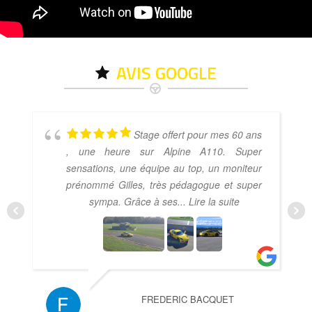
AVIS GOOGLE
Stage offert pour mes 60 ans
, une heure sur Alpine A110. Super
sensations, une équipe au top, un moniteur
prénommé Gilles, très pédagogue et super
sympa. Grâce à ses
... Lire la suite
FREDERIC BACQUET