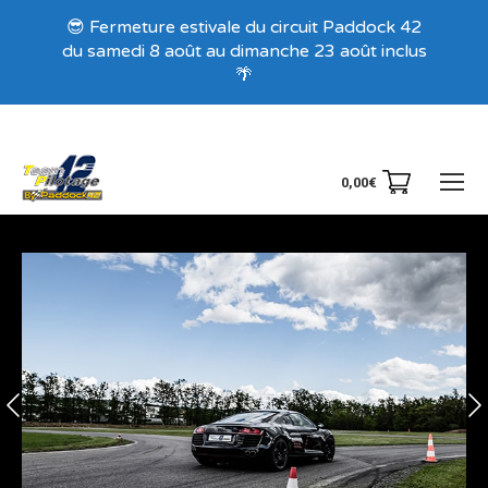
Recevez nos offres exclusives !
😎 Fermeture estivale du circuit Paddock 42
du samedi 8 août au dimanche 23 août inclus
🌴
0,00
€