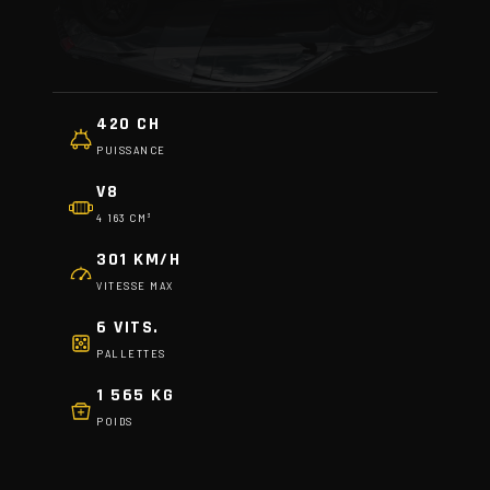
420 CH
PUISSANCE
V8
4 163 CM³
301 KM/H
VITESSE MAX
6 VITS.
PALLETTES
1 565 KG
POIDS