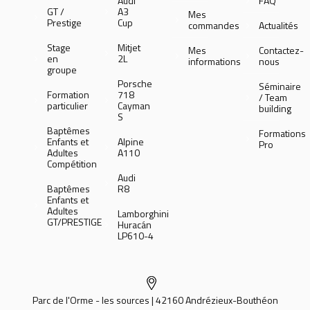
Audi
FAQ
GT /
A3
Mes
Prestige
Cup
commandes
Actualités
Stage
Mitjet
Mes
Contactez-
en
2L
informations
nous
groupe
Porsche
Séminaire
Formation
718
/ Team
particulier
Cayman
building
S
Baptêmes
Formations
Enfants et
Alpine
Pro
Adultes
A110
Compétition
Audi
Baptêmes
R8
Enfants et
Adultes
Lamborghini
GT/PRESTIGE
Huracán
LP610-4
Parc de l'Orme - les sources | 42160 Andrézieux-Bouthéon