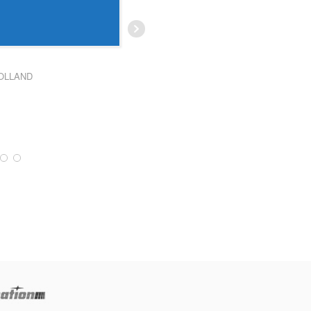
Vous avez
moment enfin c'était super coule cette
...
Lire la suite
AUDREY TONSON
OLLAND
CHRISTOPHER DELABRE