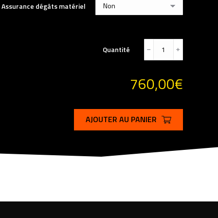
Assurance dégâts matériel
Quantité
﹣
﹢
760,00
€
AJOUTER AU PANIER