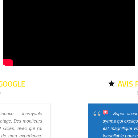
 GOOGLE
AVIS
érience incroyable
Stage de 2h 
Super accuei
lotage. Des moniteurs
racing cup (circuit) puis 206
sympa qui expliqu
t Gilles, avec qui j’ai
apprentissage de la dérive).
est magnifique v
g de mon expérience.
recommande car les sensation
inoubliable pour m