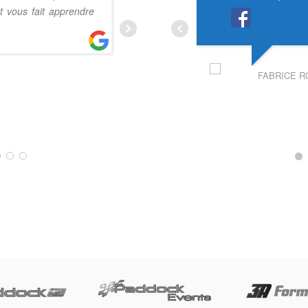
 vous fait apprendre
rdv et les instructeurs au top. 
des
... Lire la suite
FABRICE R
OLIVIER CAUDERLIER