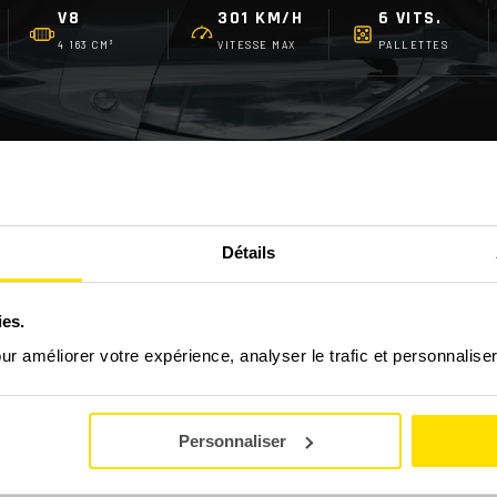
V8
301 KM/H
6 VITS.
4 163 CM³
VITESSE MAX
PALLETTES
Détails
FAQ - LES QUESTIONS FRÉQUENTES
ies.
?
our améliorer votre expérience, analyser le trafic et personnalise
 stage découverte GT/Prestige ?
Personnaliser