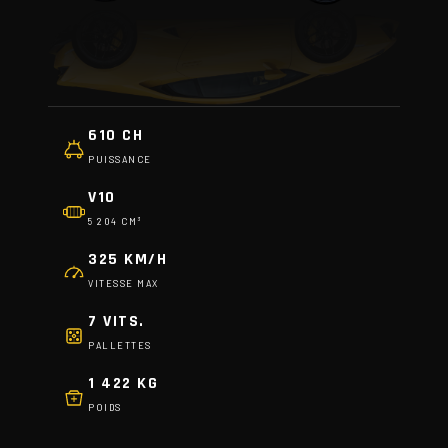
610 CH
PUISSANCE
V10
5 204 CM³
325 KM/H
VITESSE MAX
7 VITS.
PALLETTES
1 422 KG
POIDS