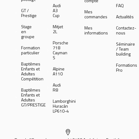
compte
Audi
FAQ
GT /
A3
Mes
Prestige
Cup
commandes
Actualités
Stage
Mitjet
Mes
Contactez-
en
2L
informations
nous
groupe
Porsche
Séminaire
Formation
718
/ Team
particulier
Cayman
building
S
Baptêmes
Formations
Enfants et
Alpine
Pro
Adultes
A110
Compétition
Audi
Baptêmes
R8
Enfants et
Adultes
Lamborghini
GT/PRESTIGE
Huracán
LP610-4