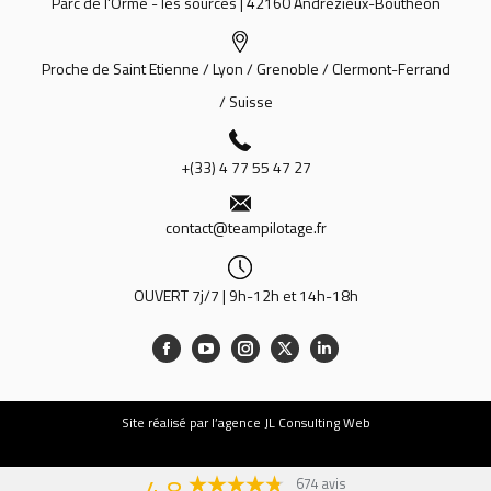
Parc de l'Orme - les sources | 42160 Andrézieux-Bouthéon
Proche de Saint Etienne / Lyon / Grenoble / Clermont-Ferrand
/ Suisse
+(33) 4 77 55 47 27
contact@teampilotage.fr
OUVERT 7j/7 | 9h-12h et 14h-18h
Site
réalisé par l’agence JL Consulting Web
674 avis