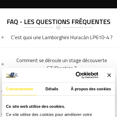
FAQ - LES QUESTIONS FRÉQUENTES
C'est quoi une Lamborghini Huracán LP610-4 ?
Comment se déroule un stage découverte
GT/Prestige ?
Consentement
Détails
À propos des cookies
La vidéo embarquée, comment ça marche ?
Ce site web utilise des cookies.
Comment et quand programmer un stage ?
Ce site utilise des cookies pour améliorer votre