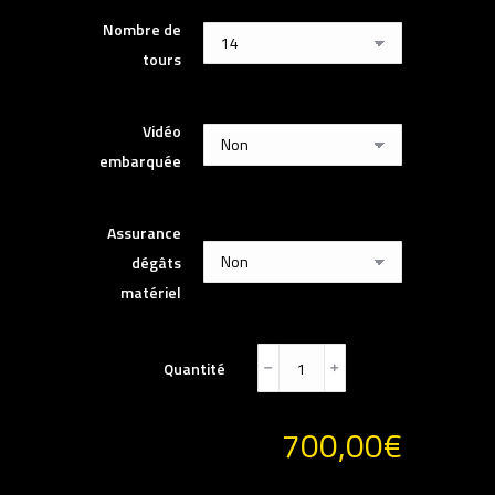
Nombre de
tours
Vidéo
embarquée
Assurance
dégâts
matériel
Quantité
﹣
﹢
700,00
€