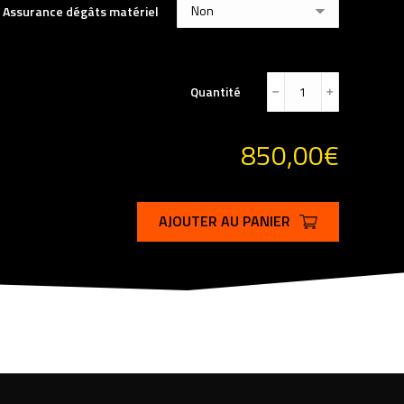
Assurance dégâts matériel
Quantité
﹣
﹢
850,00
€
AJOUTER AU PANIER