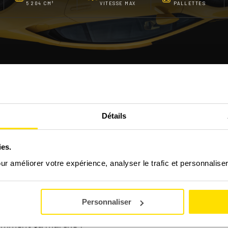
5 204 CM³
VITESSE MAX
PALLETTES
FAQ - LES QUESTIONS FRÉQUENTES
Détails
hini Huracán LP610-4 ?
ies.
our améliorer votre expérience, analyser le trafic et personnalise
 stage découverte GT/Prestige ?
Personnaliser
omment ça marche ?