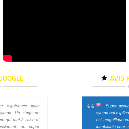
 GOOGLE
AVIS
er expérience avec
Expérience in
Super accuei
 sympa. Un stage de
pour le stage de pilotage. Des 
sympa qui expliqu
e qui met à l'aise et
très gentils, surtout Gilles, ave
est magnifique v
essionnel, un super
étais tout au long de mon ex
inoubliable pour m