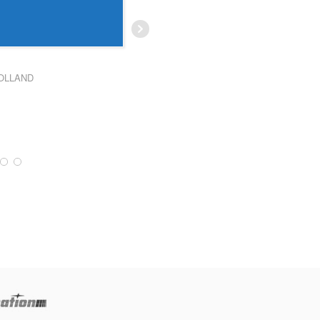
apprendre
rdv et les instructeurs au top. Vous avez
des
... Lire la suite
AUDREY TONSON
OLLAND
OLIVIER CAUDERLIER