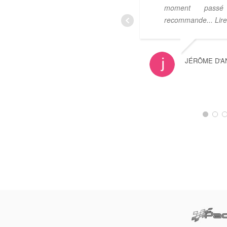
moment pass
recommande
... Lir
JÉRÔME D'A