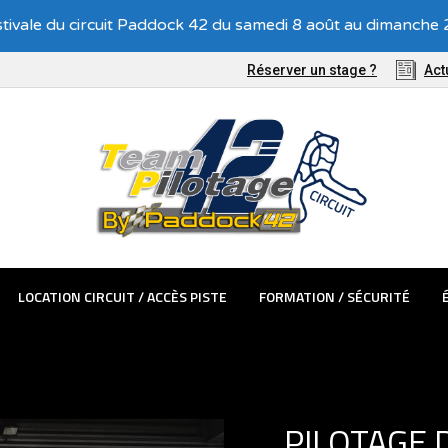
Recevez nos offres exclusives !
tivale du circuit Paddock 42 du samedi 8 août au dimanche 2
TÊMES PASSAGER
LOCATION CIRCUIT / ACCÈS PISTE
FORMATIO
Réserver un stage ?
Act
LOCATION CIRCUIT / ACCÈS PISTE
FORMATION / SÉCURITÉ
PILOTAGE 