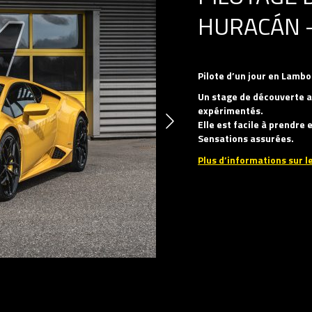
HURACÁN –
Pilote d’un jour en Lamb
Un stage de découverte a
expérimentés.
Elle est facile à prendre
Sensations assurées.
Plus d’informations sur le