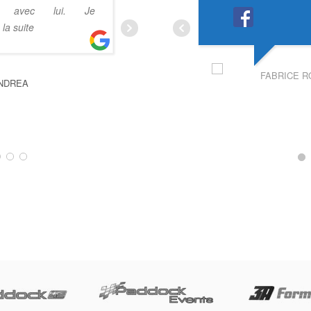
é avec lui. Je
Très pédagogue, et vous fait 
e la suite
très
... Lire la suite
FABRICE R
NDREA
CLÉMENT