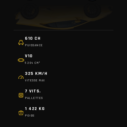
610 CH
PUISSANCE
V10
5 204 CM³
325 KM/H
VITESSE MAX
7 VITS.
PALLETTES
1 422 KG
POIDS