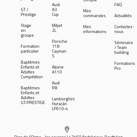
Audi
FAQ
GT /
A3
Mes
Prestige
Cup
commandes
Actualités
Stage
Mitjet
Mes
Contactez-
en
2L
informations
nous
groupe
Porsche
Séminaire
Formation
718
/ Team
particulier
Cayman
building
S
Baptêmes
Formations
Enfants et
Alpine
Pro
Adultes
A110
Compétition
Audi
Baptêmes
R8
Enfants et
Adultes
Lamborghini
GT/PRESTIGE
Huracán
LP610-4
Parc de l'Orme - les sources | 42160 Andrézieux-Bouthéon