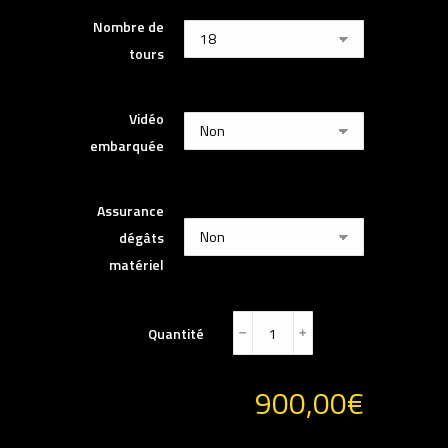
Nombre de
tours
Vidéo
embarquée
Assurance
dégâts
matériel
Quantité
﹣
﹢
900,00
€