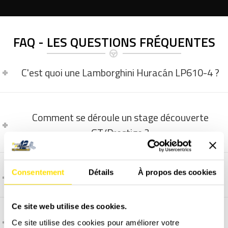
FAQ - LES QUESTIONS FRÉQUENTES
C'est quoi une Lamborghini Huracán LP610-4 ?
Comment se déroule un stage découverte
GT/Prestige ?
Consentement
Détails
À propos des cookies
La vidéo embarquée, comment ça marche ?
Ce site web utilise des cookies.
Comment et quand programmer un stage ?
Ce site utilise des cookies pour améliorer votre