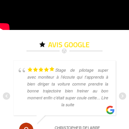
AVIS GOOGLE
Stage de pilotage super
avec moniteur à l'écoute qui t'apprends à
bien diriger ta voiture comme prendre la
bonne trajectoire bien freiner au bon
moment enfin c'était super coule cette
... Lire
la suite
CHRISTOPHER DELABRE