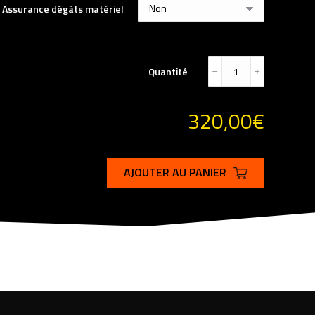
Assurance dégâts matériel
Quantité
﹣
﹢
320,00
€
AJOUTER AU PANIER