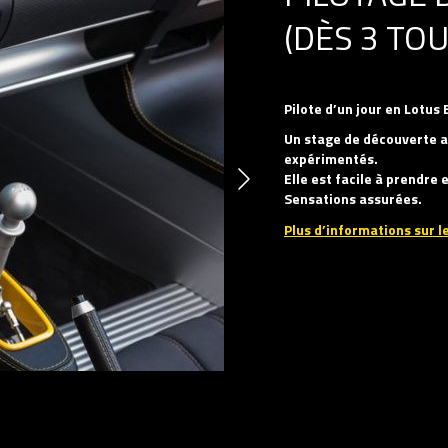
(DÈS 3 TOU
Pilote d’un jour en Lotus 
Un stage de découverte a
expérimentés.
Elle est facile à prendre
Sensations assurées.
Plus d’informations sur le