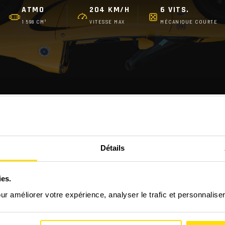
ATMO
204 KM/H
6 VITS.
1 598 CM³
VITESSE MAX
MÉCANIQUE COURTE
FAQ - LES QUESTIONS FRÉQUENTES
Détails
se Sport ?
ies.
our améliorer votre expérience, analyser le trafic et personnalise
 stage découverte GT/Prestige ?