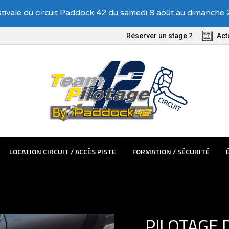
Recevez nos offres exclusives !
tivale du circuit Paddock 42 du samedi 8 août au dimanche 2
TÊMES PASSAGER
LOCATION CIRCUIT / ACCÈS PISTE
FORMATIO
Réserver un stage ?
Act
LOCATION CIRCUIT / ACCÈS PISTE
FORMATION / SÉCURITÉ
PILOTAGE 