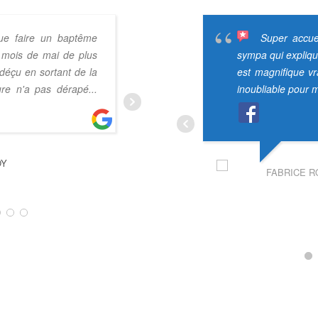
ue faire un baptême
Un super mome
Super accuei
 mois de mai de plus
conseils avisés et une bonne a
sympa qui expliqu
déçu en sortant de la
Encore merci à Gilles 
est magnifique v
ture n'a pas dérapé
...
disponibilité et sa passion
inoubliable pour m
GRÉGOIRE MONNIN
OY
FABRICE R