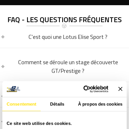
FAQ - LES QUESTIONS FRÉQUENTES
C'est quoi une Lotus Elise Sport ?
Comment se déroule un stage découverte
GT/Prestige ?
La vidéo embarquée, comment ça marche ?
Consentement
Détails
À propos des cookies
Comment et quand programmer un stage ?
Ce site web utilise des cookies.