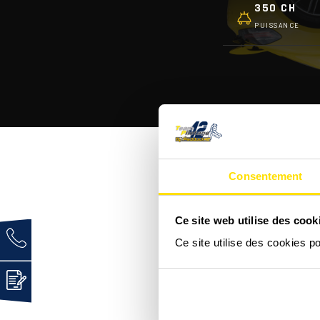
350 CH
PUISSANCE
Consentement
C'est quoi une Porsche
Ce site web utilise des cook
Ce site utilise des cookies p
Comment se déroule un