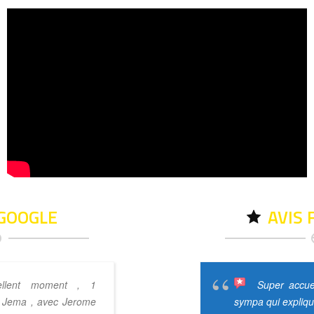
 GOOGLE
AVIS
ellent moment , 1
Une demande
Super accuei
 Jema , avec Jerome
spéciale, pour mes enfants ve
sympa qui expliqu