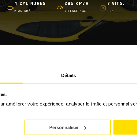
4 CYLINDRES
285 KM/H
7 VITS.
2 497 CM³
VITESSE MAX
PDK
FAQ - LES QUESTIONS FRÉQUENTES
Détails
 718 Cayman S ?
ies.
our améliorer votre expérience, analyser le trafic et personnalise
 stage découverte GT/Prestige ?
Personnaliser