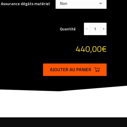
Assurance dégâts matériel
Quantité
﹣
﹢
440,00
€
AJOUTER AU PANIER