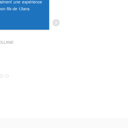
ck 42 ma
raiment une expérience
(252 cv). LEO, mon moniteur m'a pris en
tion. Un
on fils de 13ans.
charge et suite à un briefi g simple
ion tres
mais
... Lire la suite
ns.
AUDREY TONSON
BRICE HECQUET
OLLAND