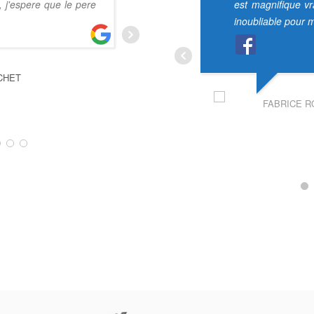
 , j'espere que le pere
peu loin. L'équipe de paddo
est magnifique v
gentiment trouvé une solu
inoubliable pour m
accueil superbe, une prestat
professionnelle. Nous reviendro
CHET
FABRICE R
PATRICK