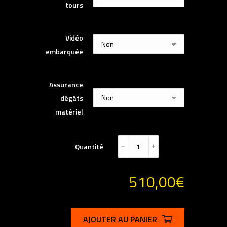
tours
Vidéo
embarquée
Assurance
dégâts
matériel
Quantité
﹣
﹢
510,00
€
AJOUTER AU PANIER