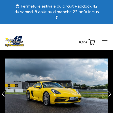
Recevez nos offres exclusives !
😎 Fermeture estivale du circuit Paddock 42
du samedi 8 août au dimanche 23 août inclus
🌴
0,00
€