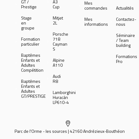
GT /
A3
Mes
Prestige
Cup
commandes
Actualités
Stage
Mitjet
Mes
Contactez-
en
2L
informations
nous
groupe
Porsche
Séminaire
Formation
718
/ Team
particulier
Cayman
building
S
Baptêmes
Formations
Enfants et
Alpine
Pro
Adultes
A110
Compétition
Audi
Baptêmes
R8
Enfants et
Adultes
Lamborghini
GT/PRESTIGE
Huracán
LP610-4
Parc de l'Orme - les sources | 42160 Andrézieux-Bouthéon