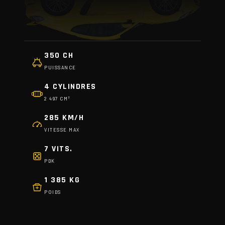
350 CH
PUISSANCE
4 CYLINDRES
2 497 CM³
285 KM/H
VITESSE MAX
7 VITS.
PDK
1 385 KG
POIDS