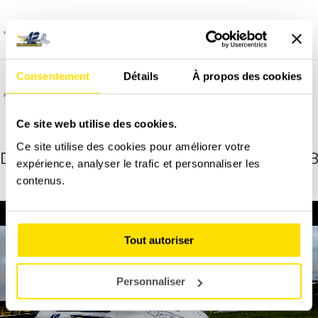
Comment et quand programmer un stage ?
Consentement
Détails
À propos des cookies
C'est quoi l'assurance dégâts matériel ?
Ce site web utilise des cookies.
Ce site utilise des cookies pour améliorer votre
Découvrez une vue à 360° de cette de 208
expérience, analyser le trafic et personnaliser les
de course
contenus.
Tout autoriser
Personnaliser