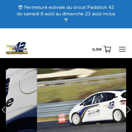
Recevez nos offres exclusives !
😎 Fermeture estivale du circuit Paddock 42
du samedi 8 août au dimanche 23 août inclus
🌴
0,00
€