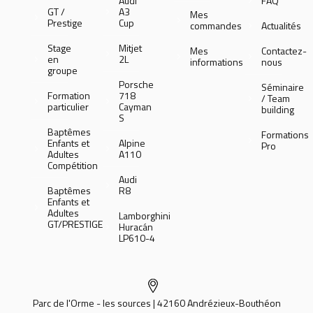
Audi
FAQ
GT /
A3
Mes
Prestige
Cup
commandes
Actualités
Stage
Mitjet
Mes
Contactez-
en
2L
informations
nous
groupe
Porsche
Séminaire
Formation
718
/ Team
particulier
Cayman
building
S
Baptêmes
Formations
Enfants et
Alpine
Pro
Adultes
A110
Compétition
Audi
Baptêmes
R8
Enfants et
Adultes
Lamborghini
GT/PRESTIGE
Huracán
LP610-4
Parc de l'Orme - les sources | 42160 Andrézieux-Bouthéon