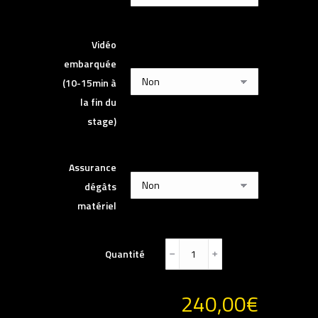
Vidéo
embarquée
(10-15min à
la fin du
stage)
Assurance
dégâts
matériel
Quantité
﹣
﹢
240,00
€