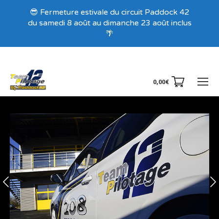
Recevez nos offres exclusives !
😎 Fermeture estivale du circuit Paddock 42
du samedi 8 août au dimanche 23 août inclus
🌴
0,00
€