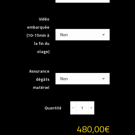
Vidéo
embarquée
(10-15min à
la fin du
stage)
Assurance
dégâts
matériel
Quantité
﹣
﹢
480,00
€