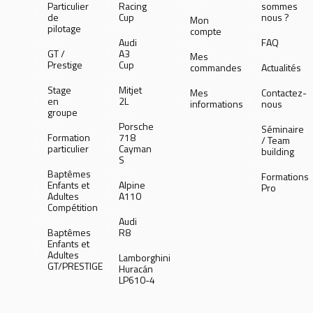
Particulier
Racing
sommes
de
Cup
nous ?
Mon
pilotage
compte
Audi
FAQ
GT /
A3
Mes
Prestige
Cup
commandes
Actualités
Stage
Mitjet
Mes
Contactez-
en
2L
informations
nous
groupe
Porsche
Séminaire
Formation
718
/ Team
particulier
Cayman
building
S
Baptêmes
Formations
Enfants et
Alpine
Pro
Adultes
A110
Compétition
Audi
Baptêmes
R8
Enfants et
Adultes
Lamborghini
GT/PRESTIGE
Huracán
LP610-4