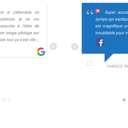
e si j'attendais ce
Bonjour la team 
Super accuei
atience, je ne me
un moment inoubliable au vol
sympa qui expliqu
rassurée à l'idée de
208 cup. Excellente ambi
est magnifique v
nce (stage pilotage sur
moniteur est très à l'écoute et
inoubliable pour m
ais tout ça s'est vite
...
vrai conseil de pilotage sans
.
suite
FABRICE R
ROMAIN PARDON