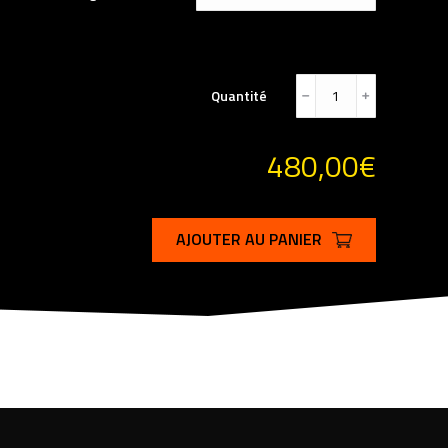
Quantité
﹣
﹢
480,00
€
AJOUTER AU PANIER