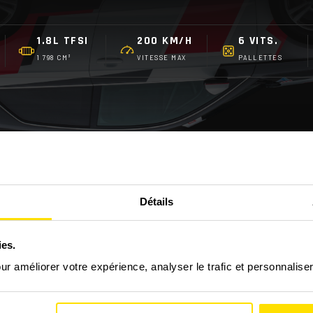
1.8L TFSI
200 KM/H
6 VITS.
1 798 CM³
VITESSE MAX
PALLETTES
FAQ - LES QUESTIONS FRÉQUENTES
Détails
ies.
Cup ?
our améliorer votre expérience, analyser le trafic et personnalise