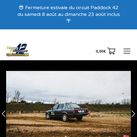
Recevez nos offres exclusives !
😎 Fermeture estivale du circuit Paddock 42
du samedi 8 août au dimanche 23 août inclus
🌴
0,00
€