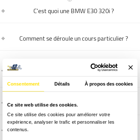
C'est quoi une BMW E30 320i ?
Comment se déroule un cours particulier ?
Que se passe t'il si la piste terre n'est pas
praticable ?
Consentement
Détails
À propos des cookies
Comment et quand programmer un stage ?
Ce site web utilise des cookies.
Ce site utilise des cookies pour améliorer votre
expérience, analyser le trafic et personnaliser les
C'est quoi l'assurance dégâts matériel ?
contenus.