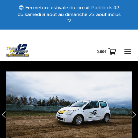
Recevez nos offres exclusives !
😎 Fermeture estivale du circuit Paddock 42
du samedi 8 août au dimanche 23 août inclus
🌴
0,00
€