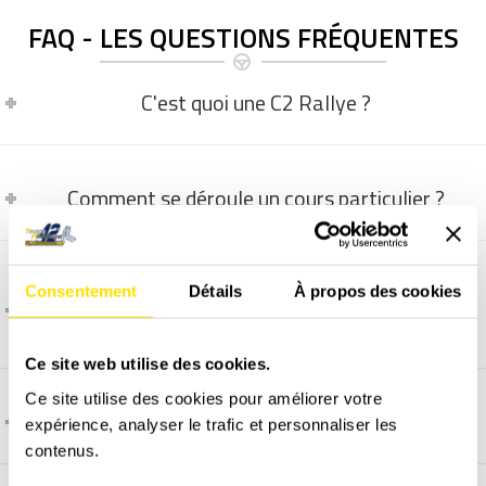
FAQ - LES QUESTIONS FRÉQUENTES
C'est quoi une C2 Rallye ?
Comment se déroule un cours particulier ?
Que se passe t'il si la piste terre n'est pas
Consentement
Détails
À propos des cookies
praticable ?
Ce site web utilise des cookies.
Ce site utilise des cookies pour améliorer votre
Comment et quand programmer un stage ?
expérience, analyser le trafic et personnaliser les
contenus.