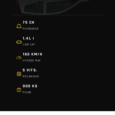
75 CH
PUISSANCE
1.4L I
1 587 CM³
160 KM/H
VITESSE MAX
5 VITS.
MÉCANIQUE
900 KG
POIDS