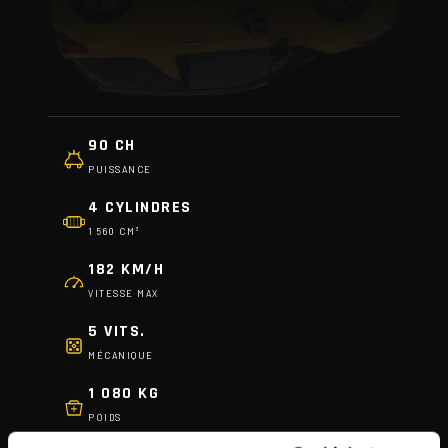
90 CH
PUISSANCE
4 CYLINDRES
1 560 CM³
182 KM/H
VITESSE MAX
5 VITS.
MÉCANIQUE
1 080 KG
POIDS