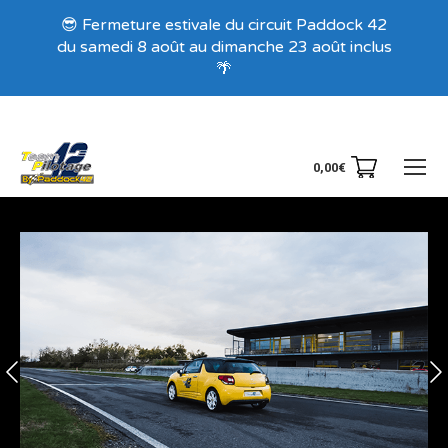
Recevez nos offres exclusives !
😎 Fermeture estivale du circuit Paddock 42
du samedi 8 août au dimanche 23 août inclus
🌴
0,00
€