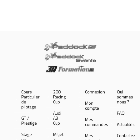
Cours
208
Connexion
Qui
Particulier
Racing
sommes
de
Cup
nous ?
Mon
pilotage
compte
Audi
FAQ
GT /
A3
Mes
Prestige
Cup
commandes
Actualités
Stage
Mitjet
Mes
Contactez-
en
2L