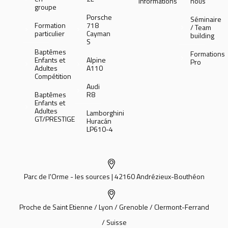
informations
nous
groupe
Porsche
Séminaire
Formation
718
/ Team
particulier
Cayman
building
S
Baptêmes
Formations
Enfants et
Alpine
Pro
Adultes
A110
Compétition
Audi
Baptêmes
R8
Enfants et
Adultes
Lamborghini
GT/PRESTIGE
Huracán
LP610-4
Parc de l'Orme - les sources | 42160 Andrézieux-Bouthéon
Proche de Saint Etienne / Lyon / Grenoble / Clermont-Ferrand
/ Suisse