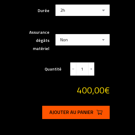
Durée
Assurance
dégâts
matériel
Quantité
﹣
﹢
400,00
€
AJOUTER AU PANIER