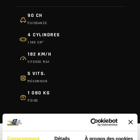
90 CH
PUISSANCE
4 CYLINDRES
1 560 CM³
182 KM/H
VITESSE MAX
5 VITS.
MÉCANIQUE
1 080 KG
POIDS
FAQ - LES QUESTIONS FRÉQUENTES
Consentement
Détails
À propos des cookies