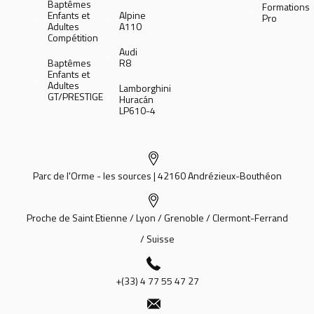
Baptêmes
Formations
Enfants et
Alpine
Pro
Adultes
A110
Compétition
Audi
Baptêmes
R8
Enfants et
Adultes
Lamborghini
GT/PRESTIGE
Huracán
LP610-4
Parc de l'Orme - les sources | 42160 Andrézieux-Bouthéon
Proche de Saint Etienne / Lyon / Grenoble / Clermont-Ferrand
/ Suisse
+(33) 4 77 55 47 27