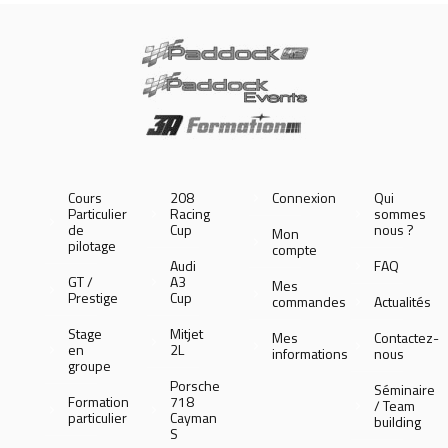
Cours
208
Connexion
Qui
Particulier
Racing
sommes
de
Cup
nous ?
Mon
pilotage
compte
Audi
FAQ
GT /
A3
Mes
Prestige
Cup
commandes
Actualités
Stage
Mitjet
Mes
Contactez-
en
2L
informations
nous
groupe
Porsche
Séminaire
Formation
718
/ Team
particulier
Cayman
building
S