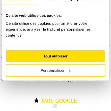
Pourquoi une Citroën DS3 ?
Ce site web utilise des cookies.
Ce site utilise des cookies pour améliorer votre
expérience, analyser le trafic et personnaliser les
Comment se déroule un cours particulier ?
contenus.
Comment et quand programmer un stage ?
Tout autoriser
Personnaliser
C'est quoi l'assurance dégâts matériel ?
AVIS GOOGLE