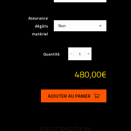
Assurance
dégâts
matériel
Quantité
﹣
﹢
480,00
€
AJOUTER AU PANIER
DESCRIPTION