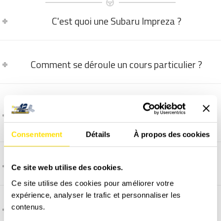
C'est quoi une Subaru Impreza ?
Comment se déroule un cours particulier ?
Que se passe t'il si la piste terre n'est pas
praticable ?
Consentement
Détails
À propos des cookies
Comment et quand programmer un stage ?
Ce site web utilise des cookies.
Ce site utilise des cookies pour améliorer votre
expérience, analyser le trafic et personnaliser les
C'est quoi l'assurance dégâts matériel ?
contenus.