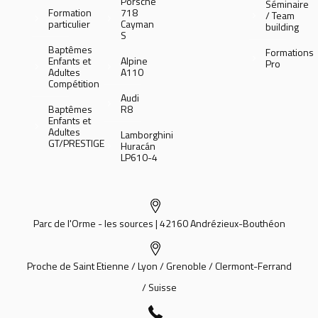
Porsche
Séminaire
Formation
718
/ Team
particulier
Cayman
building
S
Baptêmes
Formations
Enfants et
Alpine
Pro
Adultes
A110
Compétition
Audi
Baptêmes
R8
Enfants et
Adultes
Lamborghini
GT/PRESTIGE
Huracán
LP610-4
Parc de l'Orme - les sources | 42160 Andrézieux-Bouthéon
Proche de Saint Etienne / Lyon / Grenoble / Clermont-Ferrand
/ Suisse