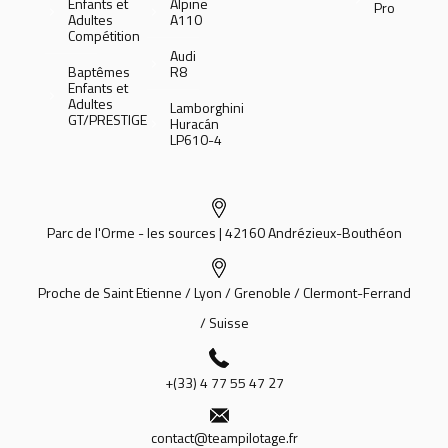
Enfants et
Alpine
Pro
Adultes
A110
Compétition
Audi
Baptêmes
R8
Enfants et
Adultes
Lamborghini
GT/PRESTIGE
Huracán
LP610-4
Parc de l'Orme - les sources | 42160 Andrézieux-Bouthéon
Proche de Saint Etienne / Lyon / Grenoble / Clermont-Ferrand
/ Suisse
+(33) 4 77 55 47 27
contact@teampilotage.fr