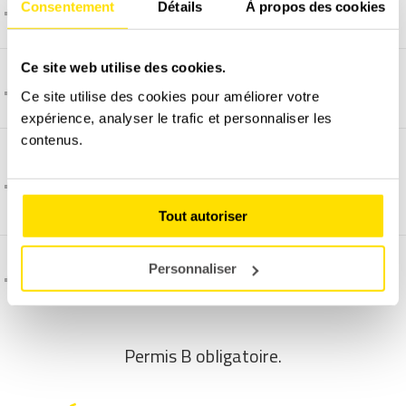
Consentement
Détails
À propos des cookies
La vidéo embarquée, comment ça marche ?
Ce site web utilise des cookies.
Comment et quand programmer un stage ?
Ce site utilise des cookies pour améliorer votre
expérience, analyser le trafic et personnaliser les
contenus.
Pourquoi un supplément pour programmer un
stage en week-end ?
Tout autoriser
Personnaliser
C'est quoi l'assurance dégâts matériel ?
Permis B obligatoire.