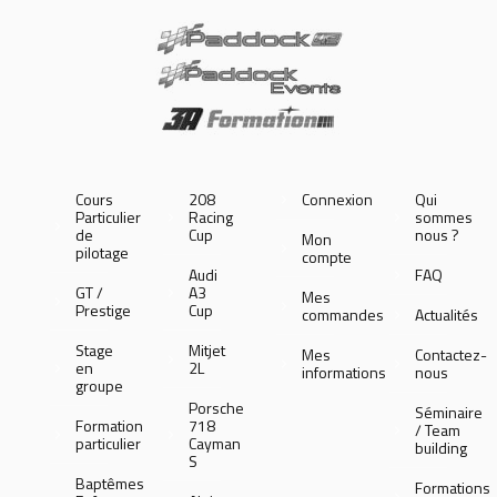
Cours
208
Connexion
Qui
Particulier
Racing
sommes
de
Cup
nous ?
Mon
pilotage
compte
Audi
FAQ
GT /
A3
Mes
Prestige
Cup
commandes
Actualités
Stage
Mitjet
Mes
Contactez-
en
2L
informations
nous
groupe
Porsche
Séminaire
Formation
718
/ Team
particulier
Cayman
building
S
Baptêmes
Formations