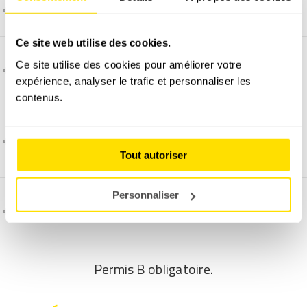
La vidéo embarquée, comment ça marche ?
Ce site web utilise des cookies.
Ce site utilise des cookies pour améliorer votre
Comment et quand programmer un stage ?
expérience, analyser le trafic et personnaliser les
contenus.
Pourquoi un supplément pour programmer un
stage en week-end ?
Tout autoriser
Personnaliser
C'est quoi l'assurance dégâts matériel ?
Permis B obligatoire.