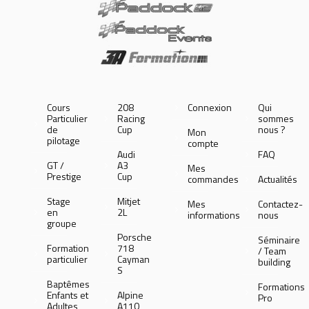
Cours
208
Connexion
Qui
Particulier
Racing
sommes
de
Cup
nous ?
Mon
pilotage
compte
Audi
FAQ
GT /
A3
Mes
Prestige
Cup
commandes
Actualités
Stage
Mitjet
Mes
Contactez-
en
2L
informations
nous
groupe
Porsche
Séminaire
Formation
718
/ Team
particulier
Cayman
building
S
Baptêmes
Formations
Enfants et
Alpine
Pro
Adultes
A110