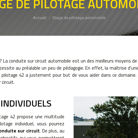
GE DE PILOTAGE AUTOMO
Vous êtes ici :
Accueil
Stage de pilotage automobile
? La conduite sur circuit automobile est un des meilleurs moyens de 
écessite au préalable un peu de pédagogie. En effet, la maîtrise d’u
pilotage 42 a justement pour but de vous aider dans ce domaine. 
circuit.
 INDIVIDUELS
otage 42 propose une multitude
lotage individuel, vous pourrez
nduite sur circuit
. De plus, au
 objectifs qui vous permettront