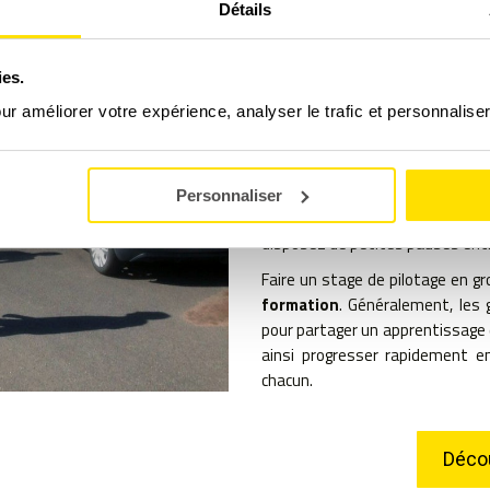
Détails
En plus des stages individuel
formation dispensée en gr
ies.
automobile
vous permettra 
d’autres pilotes
. Vous pourrez 
our améliorer votre expérience, analyser le trafic et personnalise
particulier en échangeant à propo
C’est un système d’apprentiss
de reconnaitre leurs erreurs de c
Personnaliser
moins éprouvant physiquem
disposez de petites pauses entr
Faire un stage de pilotage en 
formation
. Généralement, le
pour partager un apprentissage 
ainsi progresser rapidement 
chacun.
Décou