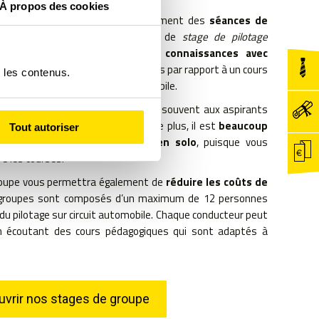
À propos des cookies
s, Team Pilotage 42 propose également des
séances de
oupe
. Très populaire, ce format de
stage de pilotage
de
partager et d’acquérir des connaissances avec
bénéficier de nouvelles perspectives par rapport à un cours
r les contenus.
s de la conduite sur circuit automobile.
age assez intéressant qui permet souvent aux aspirants
onduite et ainsi de les rectifier. De plus, il est
beaucoup
Tout autoriser
ent qu’un stage de pilotage en solo
, puisque vous
e les courses.
groupe vous permettra également de
réduire les coûts de
s groupes sont composés d’un maximum de 12 personnes
du pilotage sur circuit automobile. Chaque conducteur peut
en écoutant des cours pédagogiques qui sont adaptés à
vrir nos stages de groupe