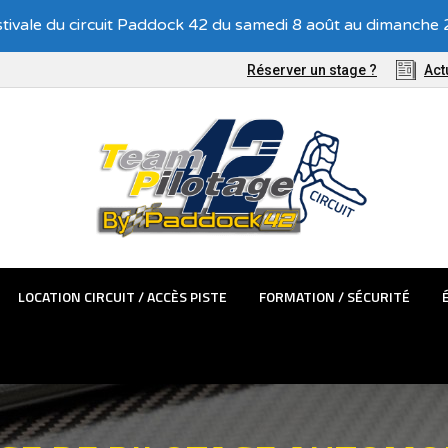
tivale du circuit Paddock 42 du samedi 8 août au dimanche 2
TÊMES PASSAGER
LOCATION CIRCUIT / ACCÈS PISTE
FORMATIO
Réserver un stage ?
Act
LOCATION CIRCUIT / ACCÈS PISTE
FORMATION / SÉCURITÉ