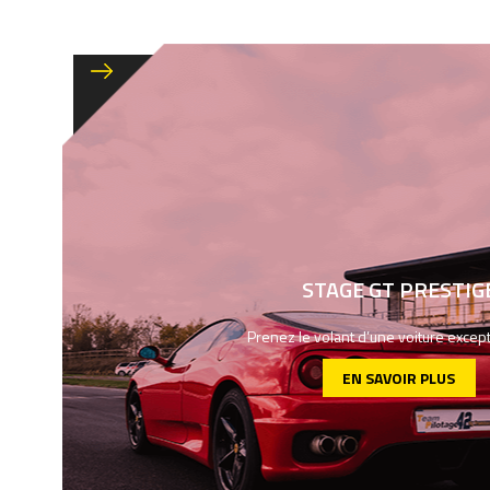
STAGE GT PRESTIG
Prenez le volant d’une voiture except
EN SAVOIR PLUS