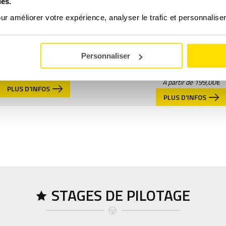
ies.
our améliorer votre expérience, analyser le trafic et personnalise
MULTIVOLANTS GT
Pilotage de Lamborghini
Personnaliser
– (dès 3 tours)
A partir de
199,00
€
PLUS D'INFOS
PLUS D'INFOS
STAGES DE PILOTAGE