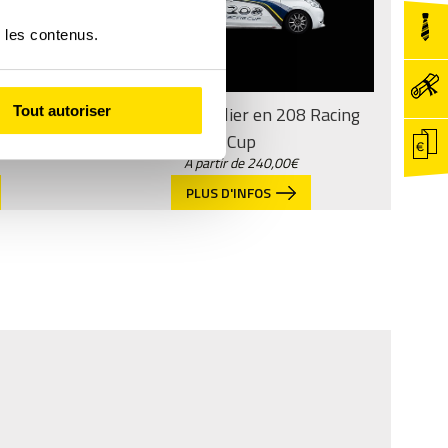
r les contenus.
 Huracán
Cours Particulier en 208 Racing
Tout autoriser
Cup
A partir de
240,00
€
PLUS D'INFOS