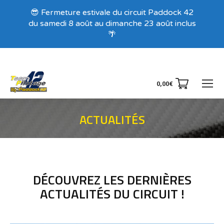
Recevez nos offres exclusives !
😎 Fermeture estivale du circuit Paddock 42
du samedi 8 août au dimanche 23 août inclus
🌴
0,00
€
ACTUALITÉS
Vous êtes ici :
DÉCOUVREZ LES DERNIÈRES
ACTUALITÉS DU CIRCUIT !