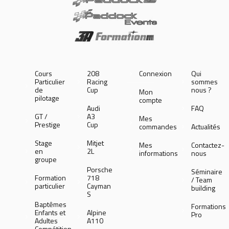
Cours
208
Connexion
Qui
Particulier
Racing
sommes
de
Cup
nous ?
Mon
pilotage
compte
Audi
FAQ
GT /
A3
Mes
Prestige
Cup
commandes
Actualités
Stage
Mitjet
Mes
Contactez-
en
2L
informations
nous
groupe
Porsche
Séminaire
Formation
718
/ Team
particulier
Cayman
building
S
Baptêmes
Formations
Enfants et
Alpine
Pro
Adultes
A110
Compétition