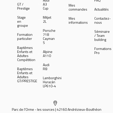
Audi
FAQ
GT /
A3
Mes
Prestige
Cup
commandes
Actualités
Stage
Mitjet
Mes
Contactez-
en
2L
informations
nous
groupe
Porsche
Séminaire
Formation
718
/ Team
particulier
Cayman
building
S
Baptêmes
Formations
Enfants et
Alpine
Pro
Adultes
A110
Compétition
Audi
Baptêmes
R8
Enfants et
Adultes
Lamborghini
GT/PRESTIGE
Huracán
LP610-4
Parc de l'Orme - les sources | 42160 Andrézieux-Bouthéon