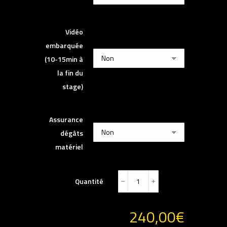
Vidéo
embarquée
(10-15min à
la fin du
stage)
Assurance
dégâts
matériel
Quantité
﹣
﹢
240,00
€