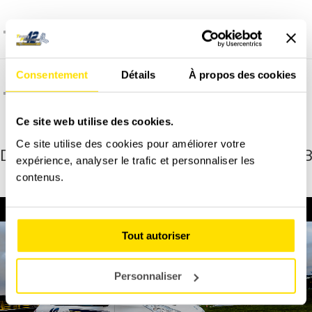
Comment et quand programmer un stage ?
Consentement
Détails
À propos des cookies
C'est quoi l'assurance dégâts matériel ?
Ce site web utilise des cookies.
Ce site utilise des cookies pour améliorer votre
Découvrez une vue à 360° de cette de 208
expérience, analyser le trafic et personnaliser les
de course
contenus.
Tout autoriser
Personnaliser