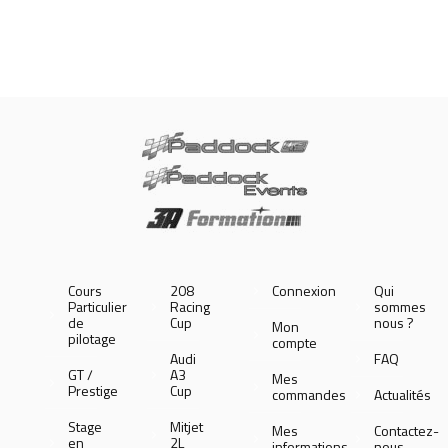
Cours
208
Connexion
Qui
Particulier
Racing
sommes
de
Cup
nous ?
Mon
pilotage
compte
Audi
FAQ
GT /
A3
Mes
Prestige
Cup
commandes
Actualités
Stage
Mitjet
Mes
Contactez-
en
2L
informations
nous