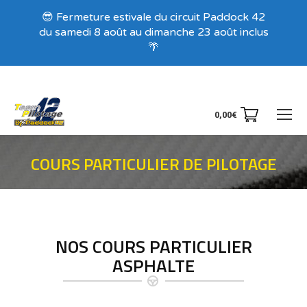
Recevez nos offres exclusives !
😎 Fermeture estivale du circuit Paddock 42
du samedi 8 août au dimanche 23 août inclus
🌴
0,00
€
COURS PARTICULIER DE PILOTAGE
Vous êtes ici :
NOS COURS PARTICULIER
ASPHALTE