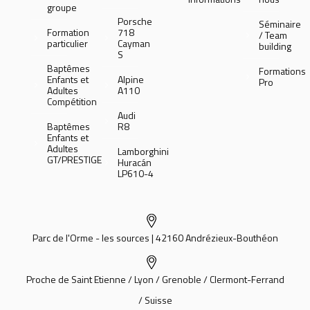
groupe
Porsche
Séminaire
Formation
718
/ Team
particulier
Cayman
building
S
Baptêmes
Formations
Enfants et
Alpine
Pro
Adultes
A110
Compétition
Audi
Baptêmes
R8
Enfants et
Adultes
Lamborghini
GT/PRESTIGE
Huracán
LP610-4
Parc de l'Orme - les sources | 42160 Andrézieux-Bouthéon
Proche de Saint Etienne / Lyon / Grenoble / Clermont-Ferrand
/ Suisse