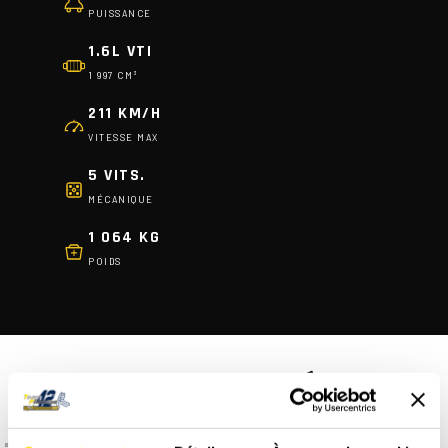
PUISSANCE
1.6L VTI
1 997 CM³
211 KM/H
VITESSE MAX
5 VITS.
MÉCANIQUE
1 064 KG
POIDS
FAQ - LES QUESTIONS FRÉQUENTES
C'est quoi une 206 S16 ?