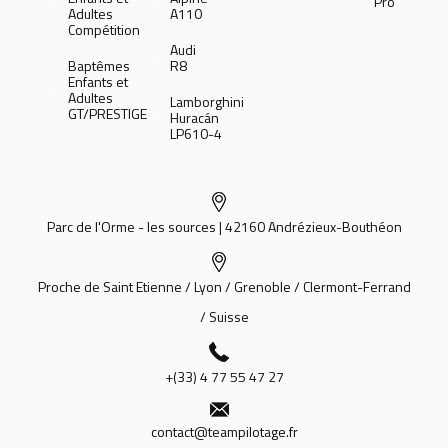
Pro
Adultes
A110
Compétition
Audi
Baptêmes
R8
Enfants et
Adultes
Lamborghini
GT/PRESTIGE
Huracán
LP610-4
Parc de l'Orme - les sources | 42160 Andrézieux-Bouthéon
Proche de Saint Etienne / Lyon / Grenoble / Clermont-Ferrand
/ Suisse
+(33) 4 77 55 47 27
contact@teampilotage.fr