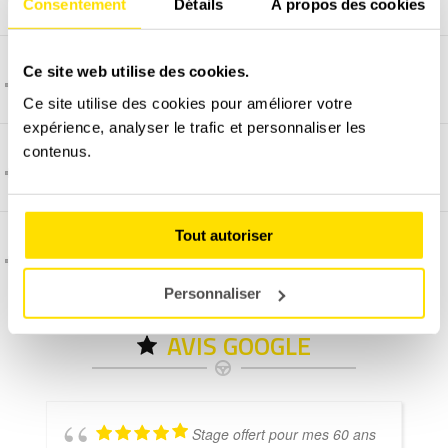
Consentement
Détails
À propos des cookies
Ce site web utilise des cookies.
Comment se déroule ce stage en groupe ?
Ce site utilise des cookies pour améliorer votre
expérience, analyser le trafic et personnaliser les
contenus.
Comment et quand programmer un stage ?
Tout autoriser
C'est quoi l'assurance dégâts matériel ?
Personnaliser
AVIS GOOGLE
Stage offert pour mes 60 ans