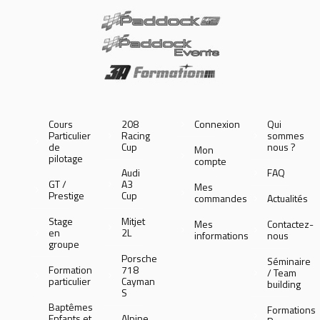
Cours
208
Connexion
Qui
Particulier
Racing
sommes
de
Cup
nous ?
Mon
pilotage
compte
Audi
FAQ
GT /
A3
Mes
Prestige
Cup
commandes
Actualités
Stage
Mitjet
Mes
Contactez-
en
2L
informations
nous
groupe
Porsche
Séminaire
Formation
718
/ Team
particulier
Cayman
building
S
Baptêmes
Formations
Enfants et
Alpine