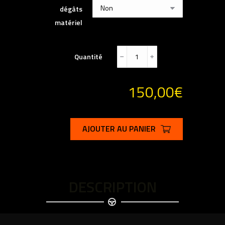
dégâts
matériel
Quantité
﹣
﹢
150,00
€
AJOUTER AU PANIER
DESCRIPTION