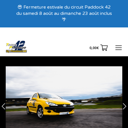
Recevez nos offres exclusives !
😎 Fermeture estivale du circuit Paddock 42
du samedi 8 août au dimanche 23 août inclus
🌴
0,00
€