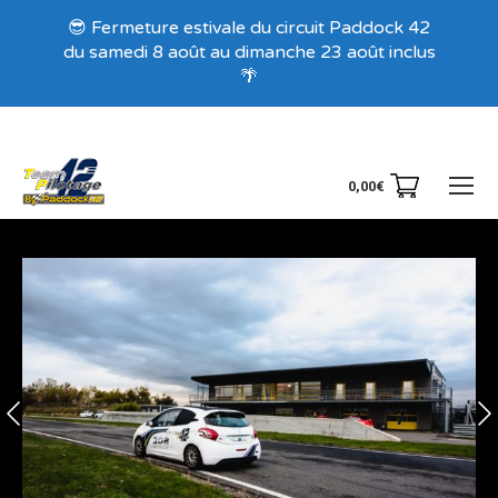
Recevez nos offres exclusives !
😎 Fermeture estivale du circuit Paddock 42
du samedi 8 août au dimanche 23 août inclus
🌴
0,00
€