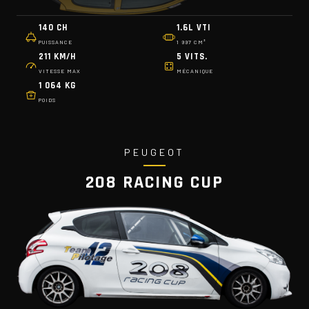
140 CH
1.6L VTI
PUISSANCE
1 997 CM³
211 KM/H
5 VITS.
VITESSE MAX
MÉCANIQUE
1 064 KG
POIDS
PEUGEOT
208 RACING CUP