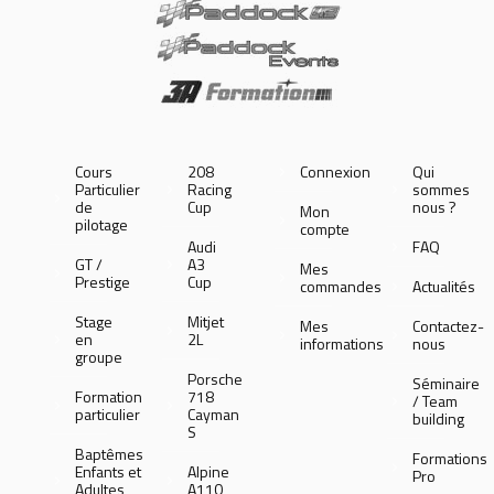
Cours
208
Connexion
Qui
Particulier
Racing
sommes
de
Cup
nous ?
Mon
pilotage
compte
Audi
FAQ
GT /
A3
Mes
Prestige
Cup
commandes
Actualités
Stage
Mitjet
Mes
Contactez-
en
2L
informations
nous
groupe
Porsche
Séminaire
Formation
718
/ Team
particulier
Cayman
building
S
Baptêmes
Formations
Enfants et
Alpine
Pro
Adultes
A110