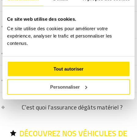
Ce site web utilise des cookies.
C'est quoi une 208 Racing Cup ?
Ce site utilise des cookies pour améliorer votre
expérience, analyser le trafic et personnaliser les
contenus.
Comment se déroule ce stage en groupe ?
Tout autoriser
Comment et quand programmer un stage ?
Personnaliser
C'est quoi l'assurance dégâts matériel ?
DÉCOUVREZ NOS VÉHICULES DE