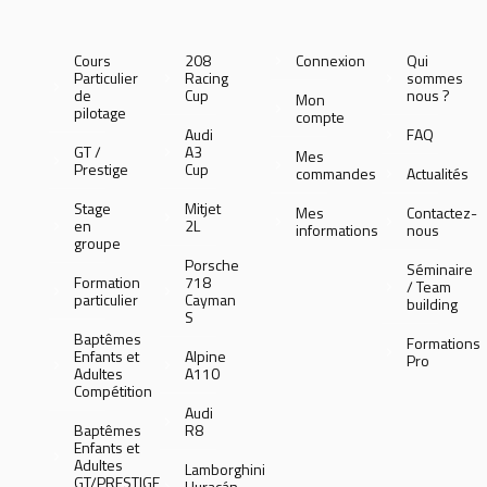
Cours
208
Connexion
Qui
Particulier
Racing
sommes
de
Cup
nous ?
Mon
pilotage
compte
Audi
FAQ
GT /
A3
Mes
Prestige
Cup
commandes
Actualités
Stage
Mitjet
Mes
Contactez-
en
2L
informations
nous
groupe
Porsche
Séminaire
Formation
718
/ Team
particulier
Cayman
building
S
Baptêmes
Formations
Enfants et
Alpine
Pro
Adultes
A110
Compétition
Audi
Baptêmes
R8
Enfants et
Adultes
Lamborghini
GT/PRESTIGE
Huracán