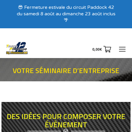
Recevez nos offres exclusives !
😎 Fermeture estivale du circuit Paddock 42
du samedi 8 août au dimanche 23 août inclus
🌴
0,00
€
VOTRE SÉMINAIRE D’ENTREPRISE
Vous êtes ici :
DES IDÉES POUR COMPOSER VOTRE
ÉVÈNEMENT