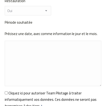
Restauration
Période souhaitée
Précisez une date, avec comme information le jour et le mois.
RGPD
Cliquez ici pour autoriser Team Pilotage à traiter
informatiquement vos données. Ces données ne seront pas
*
transmises à des tiers.