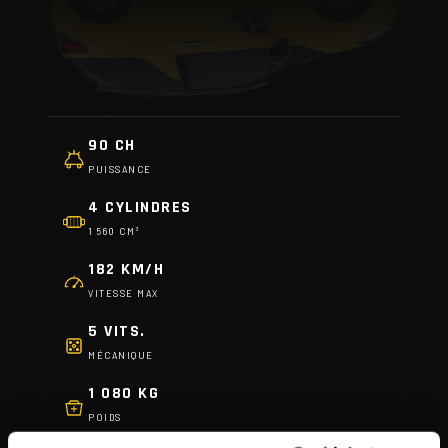
90 CH
PUISSANCE
4 CYLINDRES
1 560 CM³
182 KM/H
VITESSE MAX
5 VITS.
MÉCANIQUE
1 080 KG
POIDS