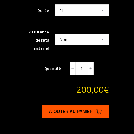
Durée
Assurance
dégâts
matériel
Quantité
﹣
﹢
200,00
€
AJOUTER AU PANIER