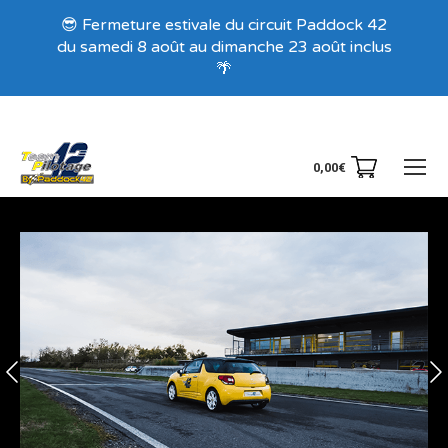
Recevez nos offres exclusives !
😎 Fermeture estivale du circuit Paddock 42
du samedi 8 août au dimanche 23 août inclus
🌴
0,00
€