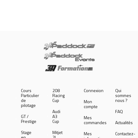
Cours
208
Connexion
Qui
Particulier
Racing
sommes
de
Cup
nous ?
Mon
pilotage
compte
Audi
FAQ
GT /
A3
Mes
Prestige
Cup
commandes
Actualités
Stage
Mitjet
Mes
Contactez-
en
2L