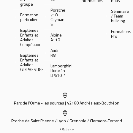
informations
nous
groupe
Porsche
Séminaire
Formation
718
/ Team
particulier
Cayman
building
S
Baptêmes
Formations
Enfants et
Alpine
Pro
Adultes
A110
Compétition
Audi
Baptêmes
R8
Enfants et
Adultes
Lamborghini
GT/PRESTIGE
Huracán
LP610-4
Parc de l'Orme - les sources | 42160 Andrézieux-Bouthéon
Proche de Saint Etienne / Lyon / Grenoble / Clermont-Ferrand
/ Suisse