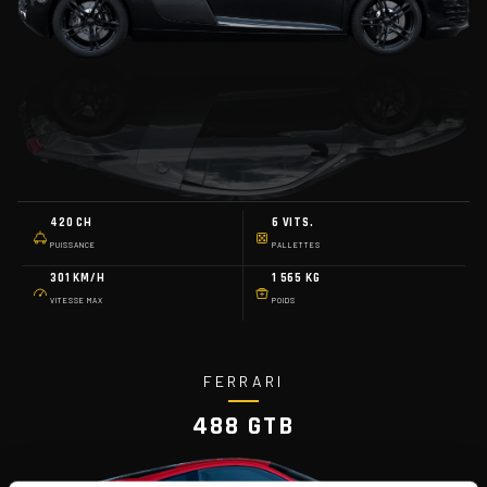
420 CH
6 VITS.
PUISSANCE
PALLETTES
301 KM/H
1 565 KG
VITESSE MAX
POIDS
FERRARI
488 GTB