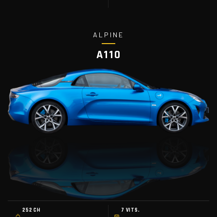
ALPINE
A110
252 CH
7 VITS.