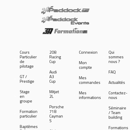
Cours
208
Connexion
Qui
Particulier
Racing
sommes
de
Cup
nous ?
Mon
pilotage
compte
Audi
FAQ
GT /
A3
Mes
Prestige
Cup
commandes
Actualités
Stage
Mitjet
Mes
Contactez-
en
2L
informations
nous
groupe
Porsche
Séminaire
Formation
718
/ Team
particulier
Cayman
building
S
Baptêmes
Formations