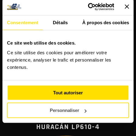
Consentement
Détails
À propos des cookies
Ce site web utilise des cookies.
Ce site utilise des cookies pour améliorer votre
expérience, analyser le trafic et personnaliser les
contenus.
670 CH
7 VITS.
PUISSANCE
PALLETTES
330 KM/H
1 475 KG
Tout autoriser
VITESSE MAX
POIDS
Personnaliser
LAMBORGHINI
HURACÁN LP610-4