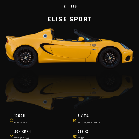
LOTUS
ELISE SPORT
136 CH
6 VITS.
PUISSANCE
MÉCANIQUE COURTE
204 KM/H
866 KG
VITESSE MAX
POIDS