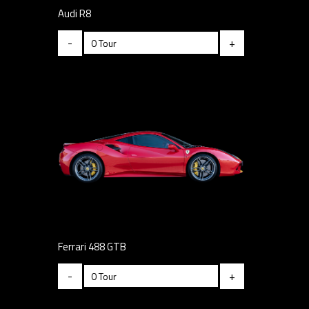
Audi R8
-
+
Ferrari 488 GTB
-
+