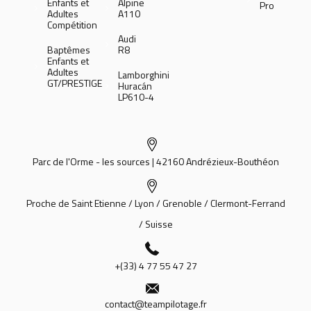
Enfants et
Alpine
Pro
Adultes
A110
Compétition
Audi
Baptêmes
R8
Enfants et
Adultes
Lamborghini
GT/PRESTIGE
Huracán
LP610-4
Parc de l'Orme - les sources | 42160 Andrézieux-Bouthéon
Proche de Saint Etienne / Lyon / Grenoble / Clermont-Ferrand
/ Suisse
+(33) 4 77 55 47 27
contact@teampilotage.fr