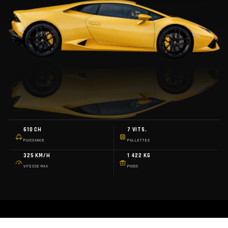
610 CH
7 VITS.
PUISSANCE
PALLETTES
325 KM/H
1 422 KG
VITESSE MAX
POIDS