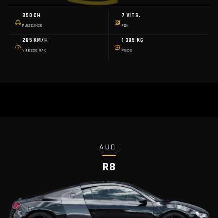
350 CH
7 VITS.
PUISSANCE
PDK
285 KM/H
1 385 KG
VITESSE MAX
POIDS
AUDI
R8